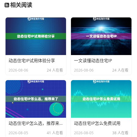
相关阅读
实测发现三个关键结论：
在Linux环境需特别注意
系统时间同步
，超过3秒误
差会导致代理IP认证失败
使用神龙海外代理IP的
智能路由技术
可自动适配不
同平台协议要求
动态住宅IP试用体验分享
一文读懂动态住宅IP
常见故障排除手册
2026-08-06
24 人在看
2026-08-06
24 人在看
根据300+用户案例整理的高频问题：
案例1：
在Docker容器内连接代理超时
--network h
解决方案：检查容器网络模式，建议使用
ost
参数，并启用神龙代理IP的
容器化专用通道
动态住宅IP怎么选，推荐来了
动态住宅IP怎么免费试用
案例2：
多线程爬虫触发IP封禁
2026-08-05
41 人在看
2026-08-05
38 人在看
技术要点：调整神龙代理IP池的
智能切换阈值
，建议单