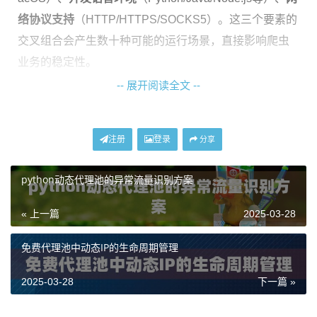
络协议支持
（HTTP/HTTPS/SOCKS5）。这三个要素的
交叉组合会产生数十种可能的运行场景，直接影响爬虫
业务的稳定性。
-- 展开阅读全文 --
多平台测试实战流程
我们使用神龙海外代理IP搭建的测试环境，在72小时内
注册
登录
分享
进行了三轮交叉测试。测试设备包括：
python动态代理池的异常流量识别方案
平台类型
具体环境
测试重点
桌面系统
Win11专业版
图形界面工具兼容
« 上一篇
2025-03-28
性
免费代理池中动态IP的生命周期管理
服务器系
CentOS 7.9
命令行工具稳定性
统
2025-03-28
下一篇 »
混合环境
MacOS+Windows双
跨平台切换稳定性
系统