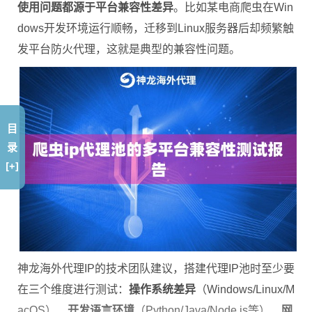
使用问题都源于平台兼容性差异
。比如某电商爬虫在Win
dows开发环境运行顺畅，迁移到Linux服务器后却频繁触
发平台防火代理，这就是典型的兼容性问题。
目
录
[+]
神龙海外代理IP的技术团队建议，搭建代理IP池时至少要
在三个维度进行测试：
操作系统差异
（Windows/Linux/M
acOS）、
开发语言环境
（Python/Java/Node.js等）、
网