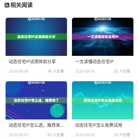
相关阅读
启用
链路压缩
降低传输耗时
通过神龙海外代理IP控制面板的
智能路由优化
功能，系
统会自动选择最优路径。用户反馈使用该方案后，视频
流加载时间缩短了67%。
防封IP的实战技巧
动态住宅IP试用体验分享
一文读懂动态住宅IP
频繁更换IP是保持长期稳定的关键，但要注意：
2026-08-06
36 人在看
2026-08-06
33 人在看
动态IP轮换间隔建议≥15分钟
同一IP连续使用不超过2小时
配合User-Agent随机生成器使用
神龙海外代理IP的
百万级IP池
和
自动轮换系统
能有效避免
IP被封，其日本节点每日更新20%的IP资源，确保可用率
动态住宅IP怎么选，推荐来了
动态住宅IP怎么免费试用
保持在99%以上。
2026-08-05
63 人在看
2026-08-05
53 人在看