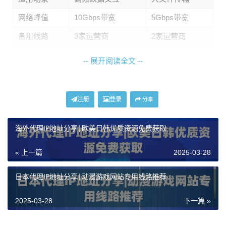
网络峰值
10Gbps带宽
5Gbps带宽
备用线路
3家运营商
2家运营商
东京节点更适合需要快速响应的业务（如实时数据监
-- 展开阅读全文 --
控），而大阪节点在传输稳定性上表现更优。神龙海外
代理IP支持两地机房
秒级切换
，用户可根据实际网络状
注册
登录
分享
况动态调整。
海外代理IP地址分享|欧美日韩优质资源免费获取
实测有效的低配置方案
« 上一篇
2025-03-28
降低的关键在于
缩短数据中转次数
。推荐采用以下配置
组合：
日本代理IP地址分享|动漫游戏网站专用线路推荐
选择支持
SOCKS5协议
的代理服务（神龙海外代理I
2025-03-28
下一篇 »
P默认开启）
设置
TCP快速打开
功能减少握手次数