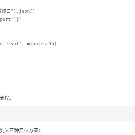
取接口").json()

port']}"

nterval', minutes=15)

换流程。
列举三种典型方案：