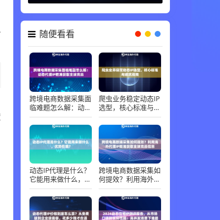
代理知识 ，
06-30
可
随便看看
跨境电商数据采集面
爬虫业务稳定动态IP
临难题怎么解：动态
选型，核心标准与避
置
代理IP精准获取全球
坑指南
竞品
动态IP代理是什么？
跨境电商数据采集如
它能用来做什么，优
何提效？利用海外代
势在哪？
理IP精准获取全球竞
品信息