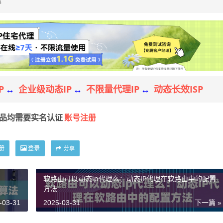
理
P
企业级动态IP
不限量代理IP
动态长效ISP
↔
↔
↔
账号注册
产品均需要实名认证
册
登录
分享
软路由可以动态ip代理么：动态IP代理在软路由中的配置
方法
-03-31
2025-03-31
下一篇 »