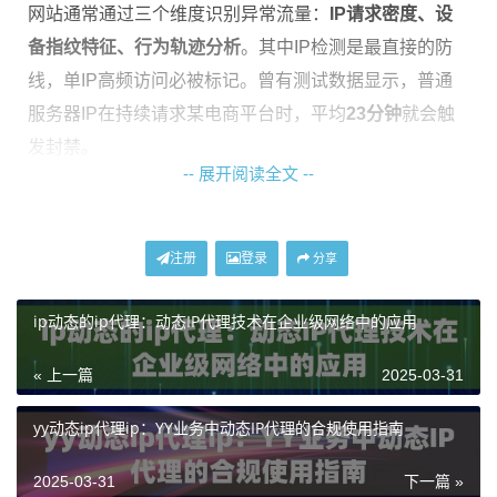
网站通常通过三个维度识别异常流量：
IP请求密度、设
备指纹特征、行为轨迹分析
。其中IP检测是最直接的防
线，单IP高频访问必被标记。曾有测试数据显示，普通
服务器IP在持续请求某电商平台时，平均
23分钟
就会触
发封禁。
-- 展开阅读全文 --
请求间隔
单IP存活时间
10秒/次
15-30分钟
注册
登录
分享
30秒/次
2-4小时
ip动态的ip代理：动态IP代理技术在企业级网络中的应用
随机间隔
6-小时
« 上一篇
2025-03-31
二、动态IP代理的核心优势
yy动态ip代理ip：YY业务中动态IP代理的合规使用指南
相比静态代理，
动态IP代理池
具备三大实战价值：
2025-03-31
下一篇 »
IP轮换机制
：每次请求自动切换不同出口IP