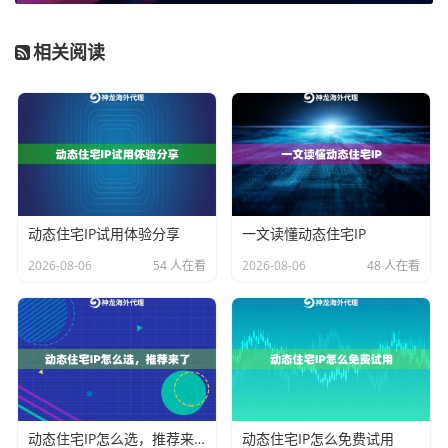
存活周期控制
：根据业务需求设置IP有效期
流量特征模拟
：自动匹配不同地区的网络环境
相关阅读
以
神龙海外代理IP
为例，其动态IP池采用
住宅级IP资源
，
每个IP的生命周期可精准控制在5-30分钟。配合智能路
由技术，能模拟出不同运营商的网络波动特征，极大降
低被识别风险。
三、四步搭建防封禁体系
动态住宅IP试用体验分享
一文读懂动态住宅IP
2026-08-06
54 人在看
2026-08-06
48 人在看
步骤1：设置合理的IP轮换时间
根据目标网站的检测周期调整更换频率。建议在检测阈
值前主动更换，例如某社交平台每15分钟统计IP请求
量，则设置13分钟更换周期。
步骤2：构建多维度请求特征
动态住宅IP怎么选，推荐来了
动态住宅IP怎么免费试用
在轮换IP时同步更换：