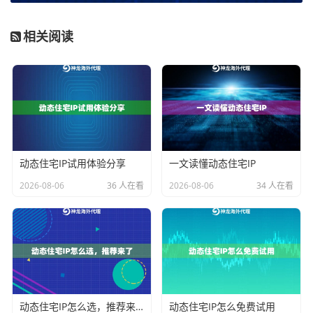
测特征或证书指纹。神龙海外代理IP的
IP嵌入方案
支持协
相关阅读
议伪装，将代理流量封装成常规HTTPS请求，有效规避
应用层检测。实测数据显示，该方法在移动端的连接成
功率比传统socks5代理提高37%。
常见问题QA
Q：动态IP和静态IP的主要区别是什么？
动态住宅IP试用体验分享
一文读懂动态住宅IP
A：动态IP会周期性变更地址，适合需要模拟多地区真实
2026-08-06
36 人在看
2026-08-06
34 人在看
用户行为的场景；静态IP保持固定地址，适合长期维持
同一网络身份
Q：如何判断代理IP服务商的线路质量？
A：建议关注三个核心指标：IP池更新频率（推荐每天更
新率＞0%）、请求成功率（行业标杆为神龙海外代理IP
动态住宅IP怎么选，推荐来了
动态住宅IP怎么免费试用
的99.2%成功率）、多协议支持情况（需至少兼容HTTP/