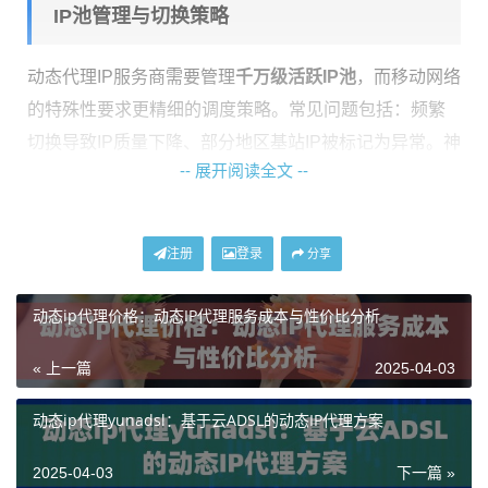
IP池管理与切换策略
动态代理IP服务商需要管理
千万级活跃IP池
，而移动网络
的特殊性要求更精细的调度策略。常见问题包括：频繁
切换导致IP质量下降、部分地区基站IP被标记为异常。神
-- 展开阅读全文 --
龙海外代理IP采用三层过滤机制，实时监测每个IP的请求
通过率、响应速度、历史信誉评分，并通过动态权重算
法分配最优线路。
注册
登录
分享
检测维度
传统方案
神龙解决方案
动态ip代理价格：动态IP代理服务成本与性价比分析
IP存活周期
固定时间切换
场景自适应切换
异常IP处理
人工筛查剔除
实时自动封禁
« 上一篇
2025-04-03
动态ip代理yunadsl：基于云ADSL的动态IP代理方案
终端设备适配难题
2025-04-03
下一篇 »
移动端应用对代理协议有更严格的要求，部分APP会检