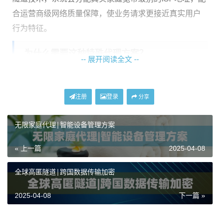
合运营商级网络质量保障，使业务请求更接近真实用户
行为特征。
为什么需要这种特殊代理方案？
-- 展开阅读全文 --
在数据采集、账号管理、服务测试等场景中，
网络环境
可信度
直接决定业务成功率。我们曾遇到用户反馈：使
注册
登录
分享
用普通代理时目标网站加载速度慢，且频繁触发验证机
无限家庭代理|智能设备管理方案
制。经技术团队排查，问题根源在于其代理IP被识别为
数据中心IP。
« 上一篇
2025-04-08
通过对比测试发现：
全球高匿隧道|跨国数据传输加密
代理类型
加载速度
验证触发率
普通数据中心IP
2.3秒
6%
2025-04-08
下一篇 »
隧道ISP地址
1.1秒
%