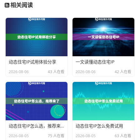
相关阅读
神龙海外代理IP正是通过
运营商级网络接入
解决了这个
问题。其技术原理是将用户请求通过加密隧道传输至当
地运营商网关，再由实体宽带设备完成最终访问，确保
每个IP都具有真实的宽带网络标签。
三步搭建高可信代理环境
动态住宅IP试用体验分享
一文读懂动态住宅IP
2026-08-06
43 人在看
2026-08-06
42 人在看
第一步：选择终端接入位置
根据业务需求选择目标地区，例如需要北美住宅IP就选
择对应城市节点。神龙海外代理IP覆盖全球200+城市，
支持按邮编级精度定位。
第二步：建立加密隧道连接
通过API或客户端生成专属隧道密钥，建议采用AES-256
动态住宅IP怎么选，推荐来了
动态住宅IP怎么免费试用
加密标准。这里要注意设置合理的会话保持时间，既保
2026-08-05
75 人在看
2026-08-05
63 人在看