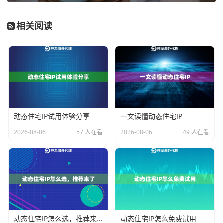
脚本实现：
1. 建立100个香港SOCKS5代理连接
相关阅读
2. 设置5秒IP更换频率
3. 模拟真实用户行为
场景三：CDN节点优化测试
游戏厂商需要检测香港玩家实际访问的CDN节点质量。
技术人员通过神龙代理的香港SOCKS5节点执行：
• Traceroute路径追踪
动态住宅IP试用体验分享
一文读懂动态住宅IP
• 下载速度基准测试
2026-08-06
57 人在看
2026-08-06
49 人在看
• 网络抖动率监测
可准确获取不同网络服务商的线路质量数据。
神龙海外代理IP的差异化优势
在区域服务测试场景中，我们对比了市场上三种代理类
动态住宅IP怎么选，推荐来了
动态住宅IP怎么免费试用