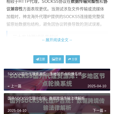
相较于HTTP代理，SOCKS5协议在
数据传输完整性
和
协
议兼容性
方面表现更优。当测试涉及文件传输或流媒体
加载时，神龙海外代理IP提供的SOCKS5连接能完整保
留原始数据包结构，避免因协议转换导致的测试误差。
三大实战测试场景解析
-- 展开阅读全文 --
场景一：地理围栏验证测试
注册
登录
某视频平台需要确认仅限香港地区播放的影视内容是否
分享
触发机制。使用神龙海外代理IP的香港住宅IP进行访问测
SOCKS5国外代理资源库：多地区节点轮换系统
试，通过比对不同IP类型（数据中心IP/住宅IP）的访问
结果，可验证平台的地理识别系统准确性。
« 上一篇
2025-04-10
场景二：通道压力测试
国外SOCKS5代理IP合规：数据跨境传输法律解析
香港本地接口（如转数快）需在高并发场景下测试系统
稳定性。通过神龙海外代理IP的IP轮换功能，配合自动化
2025-04-10
下一篇 »