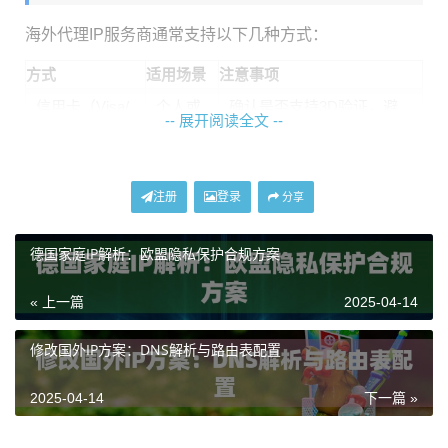
海外代理IP服务商通常支持以下几种方式：
方式
适用场景
注意事项
信用卡（Visa/
个人或
确认是否支持3D验证，避
-- 展开阅读全文 --
MasterCard）
企业小
免跨国交易被拦截
额
PayPal
企业高
绑定企业账户，确保账户认
注册
登录
频交易
证状态正常
分享
电汇（Wire Tr
大额企
需提供完整的银行账户信
德国家庭IP解析：欧盟隐私保护合规方案
ansfer）
业采购
息，注意国际汇款手续费
以
神龙海外代理IP
为例，其支持
美元、欧元、英镑等主
« 上一篇
2025-04-14
流币种
结算，同时兼容信用卡、PayPal和企业对公转
修改国外IP方案：DNS解析与路由表配置
账，满足不同用户的需求。过程中需注意服务商的
货币
转换汇率
是否透明，避免隐藏费用。
2025-04-14
下一篇 »
如何高效获取合规发票？