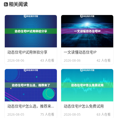
相关阅读
企业采购代理IP时，发票不仅是财务凭证，还可能涉及
税务抵扣。以下是开具发票的
核心步骤
：
确认开票信息
：提供企业名称、税号、地址等详细
信息，海外交易需明确是否含税（如VAT）。
选择发票类型
：电子发票（PDF）或纸质发票，国
动态住宅IP试用体验分享
一文读懂动态住宅IP
际物流可能纸质版送达。
核对账单周期
：按需选择按次、按月或按年开票，
2026-08-06
43 人在看
2026-08-06
42 人在看
避免频繁申请增加工作量。
神龙海外代理IP的发票系统支持
多语言模板
，可自动匹
配不同国家的税务要求。例如，欧盟用户可申请带VAT税
号的发票，而北美企业可选择不含税形式，灵活性较
高。
动态住宅IP怎么选，推荐来了
动态住宅IP怎么免费试用
为什么推荐神龙海外代理IP？
2026-08-05
75 人在看
2026-08-05
63 人在看