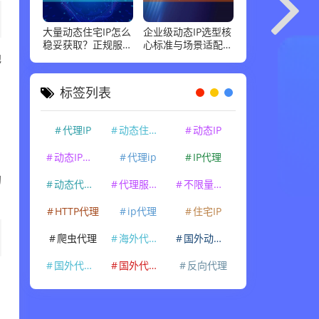
大量动态住宅IP怎么
企业级动态IP选型核
稳妥获取？正规服务
心标准与场景适配指
地
商标准和场景适配，
南，这几点最关键
说清楚
标签列表
代理IP
动态住宅IP
动态IP
动态IP代理
代理ip
IP代理
均
动态代理IP
代理服务器
不限量代理IP
HTTP代理
ip代理
住宅IP
爬虫代理
海外代理ip
国外动态IP
国外代理IP
国外代理ip
反向代理