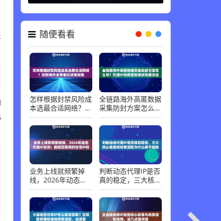
代理知识 ，
06-30
盖
随便看看
I
怎样根据封禁风险成
全链路海外高匿数据
本选最合适网络？控
采集防封方案怎么
G
制海外业务单价决策
写？代理IP池搭建到
指南
请求伪装详述
业务上线就频繁掉
判断动态代理IP是否
线，2026年动态代
真的稳定，三大核心
理IP实测：能稳定使
维度和场景适配为什
用的住宅IP找到了
么都不能缺