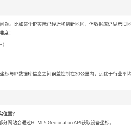
问题。比如某个IP实际已经迁移到新地区，但数据库仍显示旧
精准度：
P）
S坐标与IP数据库信息之间误差控制在30公里内，远优于行业平
实位置？
会通过HTML5 Geolocation API获取设备坐标。