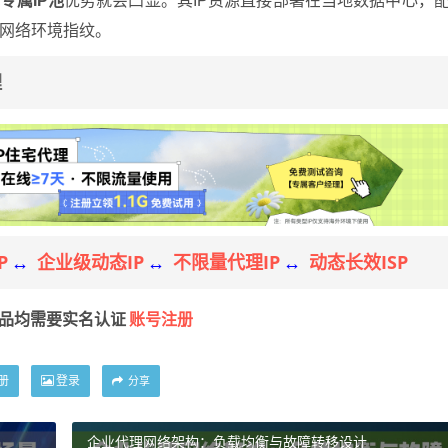
专属IP池
优势就会凸显。其IP资源直接部署在当地数据中心，
网络环境指纹。
理
P
企业级动态IP
不限量代理IP
动态长效ISP
↔
↔
↔
账号注册
产品均需要实名认证
册
登录
分享
企业代理网络架构：负载均衡与故障转移设计