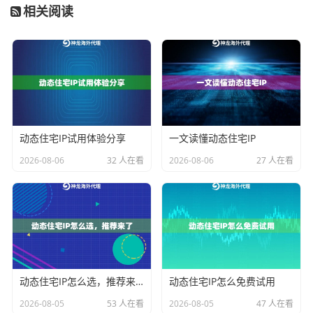
配置实战：动态转发+代理IP
相关阅读
以数据采集场景为例：
获取
神龙海外代理IP
的SSH账号信息（服务器地址/
端口/密钥）
执行命令建立通道：
ssh -D 100 user@shenlong-proxy.com -p 2222
动态住宅IP试用体验分享
一文读懂动态住宅IP
配置浏览器代理设置（SOCKS5://7.0.0.1:100）
2026-08-06
32 人在看
2026-08-06
27 人在看
关键优势：
神龙代理IP的服务器自带
多地区IP轮换
功能，
每次连接自动切换出口IP，有效避免IP封禁问题。
常见问题解决方案
Q：连接时报"Permission denied"错误？
动态住宅IP怎么选，推荐来了
动态住宅IP怎么免费试用
A：检查SSH密钥权限是否为600模式，确认神龙代理IP
2026-08-05
53 人在看
2026-08-05
47 人在看