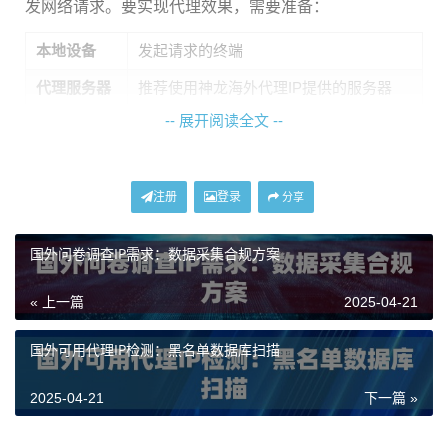
发网络请求。要实现代理效果，需要准备：
本地设备
发起请求的终端
代理服务器
推荐使用神龙海外代理IP提供的服务器
-- 展开阅读全文 --
目标服务
需要访问的网站或应用
三种转发模式对比
注册
登录
分享
根据使用场景选择转发方式：
国外问卷调查IP需求：数据采集合规方案
本地转发（-L参数）
« 上一篇
2025-04-21
ssh -L 本地端口:目标地址:目标端口 代理用户名@神龙代理
远程转发（-R参数）
国外可用代理IP检测：黑名单数据库扫描
ssh -R 远程端口:目标地址:目标端口 代理用户名@神龙代理
动态转发（-D参数）
2025-04-21
下一篇 »
ssh -D 本地端口 代理用户名@神龙代理IP