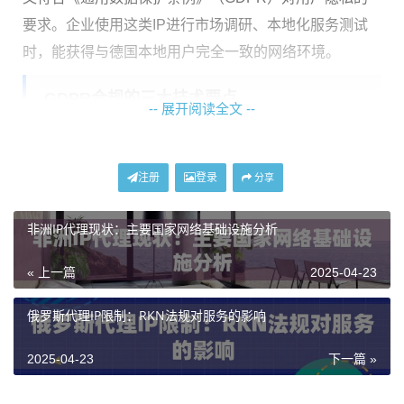
要求。企业使用这类IP进行市场调研、本地化服务测试
时，能获得与德国本地用户完全一致的网络环境。
GDPR合规的三大技术要点
-- 展开阅读全文 --
在欧盟数据安全框架下，代理IP服务商必须做到：
注册
登录
分享
要求
技术实现
用户知情权
每次连接前需明确告知数据使用范围
非洲IP代理现状：主要国家网络基础设施分析
数据最小化
自动清除超过24小时的连接日志
« 上一篇
2025-04-23
传输加密
强制启用 1.3协议进行数据传输
俄罗斯代理IP限制：RKN法规对服务的影响
神龙海外代理IP的德国节点在设计时就内置了
三重合规
机制
：自动化的数据生命周期管理系统、基于区块链的
2025-04-23
下一篇 »
授权记录存证、以及实时更新的IP信誉评分体系。这些