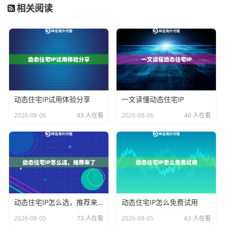
技术特性让用户在使用过程中，无需担心违反欧盟的数
相关阅读
据本地化存储要求。
住宅IP与机房IP的实战对比
很多用户在选择德国IP时容易陷入误区，这里用实际测
试数据说明差异：
动态住宅IP试用体验分享
一文读懂动态住宅IP
对比项
住宅IP
机房IP
2026-08-06
43 人在看
2026-08-06
40 人在看
反爬拦截率
≤3%
≥65%
IP存活周期
4-36小时
固定不变
ASN识别度
家庭宽带
数据中心
神龙海外代理IP采用的
智能路由技术
，能自动匹配德国
不同联邦州的住宅网络。例如北威州的商业用户和巴伐
动态住宅IP怎么选，推荐来了
动态住宅IP怎么免费试用
利亚州的家庭用户，在IP分配时会根据目标网站的服务
2026-08-05
73 人在看
2026-08-05
63 人在看