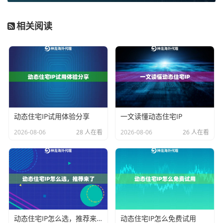
如何应对动态IP监管政策？
相关阅读
2023年塞尔维亚实施新的《数据流动法案》，要求境外I
P访问本地服务器必须完成身份核验。这导致很多静态代
理IP被大规模封禁。
神龙海外代理IP采用
智能轮换技术
，每次连接会模拟当
地居民上网习惯：
动态住宅IP试用体验分享
一文读懂动态住宅IP
1. 保持单IP平均在线时长45-90分钟
2026-08-06
28 人在看
2026-08-06
26 人在看
2. 自动匹配目标网站时区
3. 浏览器指纹随机化生成
这种动态伪装技术使IP存活率提升至92%，比传统代理
方案高出3倍。
实战案例：跨境物流系统优化
动态住宅IP怎么选，推荐来了
动态住宅IP怎么免费试用