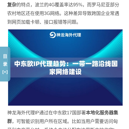
复杂
的特点，波兰的4G覆盖率达95%，而罗马尼亚部分
农村地区还在使用3G网络。这种差异导致跨国企业常遇
到网页加载卡顿、接口报错等问题。
目
录
[+]
神龙海外代理IP通过在中东欧17国部署
本地化服务器集
群
，可智能识别用户所在区域。比如当用户需要访问匈