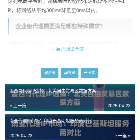
牙利电商平台时，系统会自动分配布达佩斯本地住宅I
P，将网络从平均300ms降低至0ms以内。
企业级代理需要满足哪些特殊需求？
不同于个人用户，企业使用中东欧代理IP时更关注：
-- 展开阅读全文 --
需求类型
解决方案
多账号管理
支持批量生成独立IP池
注册
登录
分享
合规审计
提供完整IP使用日志
流量加密
内置1.3协议支持
墨西哥代理IP选择：北美自由贸易区数据方案
神龙海外代理IP的
企业级解决方案
特别开发了团队协作
« 上一篇
2025-04-23
功能，支持将1000+个IP按部门划分权限。市场部使用的
南亚代理IP市场：印度巴基斯坦服务商对比
波兰IP与客服部使用的捷克IP完全隔离，避免业务数据交
叉污染。
2025-04-23
下一篇 »