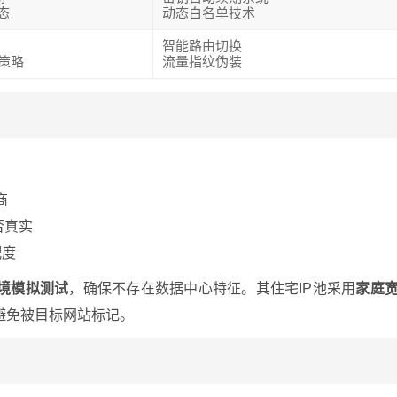
态
动态白名单技术
智能路由切换
策略
流量指纹伪装
商
是否真实
配度
境模拟测试
，确保不存在数据中心特征。其住宅IP池采用
家庭
，避免被目标网站标记。