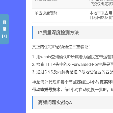
IP授权绑定状
响应速度骤降
本地带宽占用
目标网站反爬
目
录
IP质量深度检测方法
[+]
真正的住宅IP必须通过三重验证：
1. 用whois查询确认IP所属者为居民宽带运营
2. 检查HTTP头中的X-Forwarded-For字段
3. 通过DNS反向解析验证IP与地理位置的匹
神龙海外代理IP每个节点都经过
4小时真实环
带动态拨号技术
，每6小时自动更换一批IP
高频问题实战QA