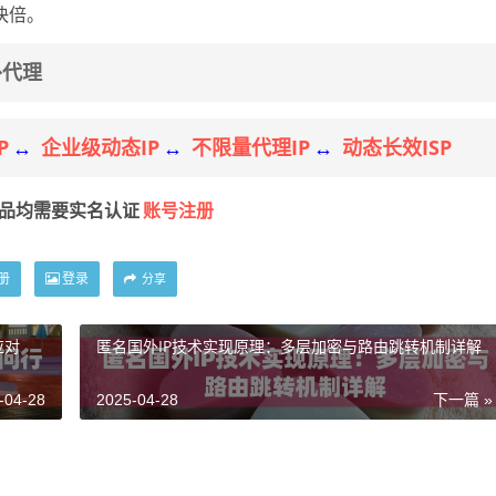
快倍。
外代理
P
企业级动态IP
不限量代理IP
动态长效ISP
↔
↔
↔
账号注册
产品均需要实名认证
册
登录
分享
应对
匿名国外IP技术实现原理：多层加密与路由跳转机制详解
-04-28
2025-04-28
下一篇 »