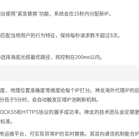
台使用"紧急替换"功能，系统会在15秒内分配新IP。
动匹配当地用户的行为特征，保持每秒请求数不超过3次。
选择海底光缆最优路径，将控制在200ms以内。
度、地理位置准确度等维度给每个IP打分。神龙海外代理IP的
分低于5分时，会自动触发区域IP池刷新机制。
OCKS5和HTTPS协议的握手成功率。神龙的技术团队会定期
3标准。
地运维平台，可实现异常IP的实时替换。其双向通信机制能在I