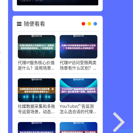
代理知识 ，
06-30
随便看看
中
查
代理IP服务核心价值
代理IP访问受限两类
是什么？适用场景和
场景有什么区别？不
优质选择标准，一文
同情况风险怎么识别
梳理清楚
和应对？
社媒数据采集和多账
YouTube广告监测
号运营场景，动态住
怎么选合适的代理
宅IP选型标准是什
IP？核心要点逐一拆
么？
解，选前必看