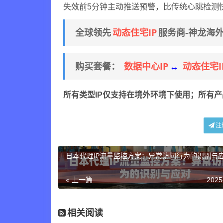
失效前5分钟主动推送预警，比传统心跳检测
动态住宅IP
全球领先
服务商-神龙海
数据中心IP
动态住宅I
购买套餐：
↔
所有类型IP仅支持在境外环境下使用；所有
注
日本代理IP流量监控方案：异常访问行为的识别与
« 上一篇
2025
相关阅读