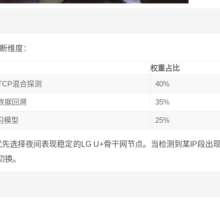
断维度：
权重占比
+TCP混合探测
40%
时数据回溯
35%
习模型
25%
先选择夜间表现稳定的LG U+骨干网节点。当检测到某IP段出
切换。