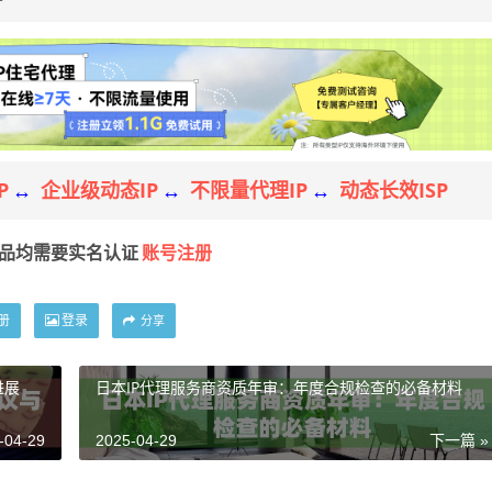
P
企业级动态IP
不限量代理IP
动态长效ISP
↔
↔
↔
账号注册
产品均需要实名认证
册
登录
分享
进展
日本IP代理服务商资质年审：年度合规检查的必备材料
-04-29
2025-04-29
下一篇 »