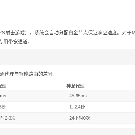
PS射击游戏），系统会自动分配白金节点保证响应速度。对于
专用带宽通道。
通代理与智能路由的差异：
代理
神龙代理
0ms
45-65ms
-5秒
1.-2.4秒
时2-3次
24小时0次