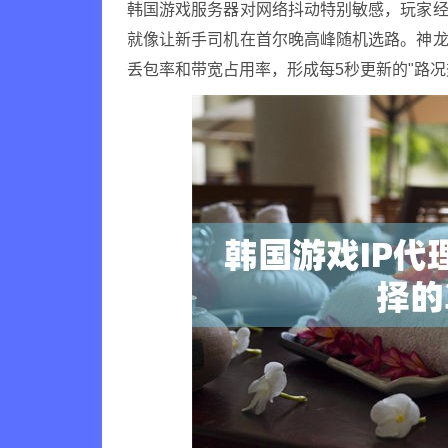
韩国游戏服务器对网络抖动特别敏感，玩家经
就像让新手司机在首尔晚高峰随机选路。神龙
丢包率和带宽占用率，形成每5秒更新的"路况