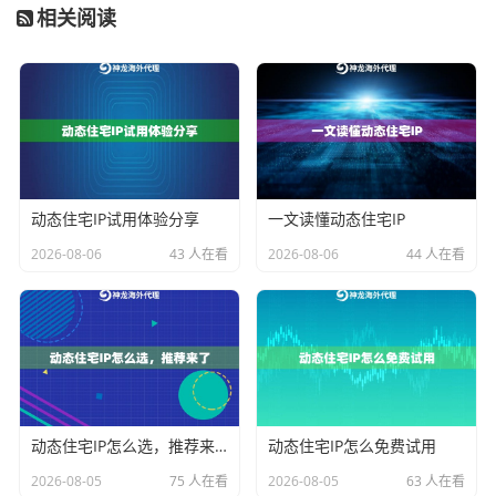
采用
三级调度策略
：
相关阅读
地理位置调度
：根据业务服务器位置自动匹配最近
接入点
业务类型分流
：将数据采集、API对接等场景划分
独立通道
异常熔断机制
：当某个IP节点响应超300ms立即切
换备用线路
动态住宅IP试用体验分享
一文读懂动态住宅IP
神龙海外代理IP的智能路由系统，已帮助超过200家企业
2026-08-06
43 人在看
2026-08-06
44 人在看
实现自动化流量调度，运维人力成本降低67%。
企业专属IP池的运维技巧
某游戏公司在使用共享IP池时，遭遇过因其他用户违规
操作导致整个IP段被封的情况。建立
独享IP池
需注意：
动态住宅IP怎么选，推荐来了
动态住宅IP怎么免费试用
设置IP使用冷却期（建议2-6小时轮换）
2026-08-05
75 人在看
2026-08-05
63 人在看