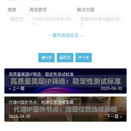
维度
具体要求
解决方案
稳定性
7×24小时在线率≥99.
采用BGP多线融合技
9%
术
安全性
防御CC和协议漏洞
动态指纹验证系统
-- 展开阅读全文 --
可扩展
支持突发流量增长30
智能负载均衡模块
性
0%
注册
登录
分享
某跨国物流公司接入神龙海外代理IP后，其全球订单处
高质量美国IP筛选：稳定性测试标准
理系统的平均响应时间从2.3秒降至0.秒，API调用成功率
提升至99.6%。
« 上一篇
2025-04-30
如何部署智能IP调度系统
代理IP国外节点：地理位置选择策略
在实际部署中，企业常陷入两个误区：要么过度集中IP
2025-04-30
下一篇 »
资源造成单点故障，要么分散管理导致运维复杂。建议