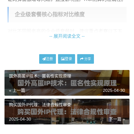
企业级套餐核心指标对比维度
对比不同服务商的企业级套餐时，建议重点考察以下五
-- 展开阅读全文 --
个维度：
对比维度
影响场景
注册
登录
分享
IP类型组合
广告账户管理需住宅IP，数据爬取适用数
据中心IP
国外高匿IP技术：匿名性实现原理
地理位置
指定城市级IP对本地化服务测试至关重要
精度
« 上一篇
2025-04-30
IP存活周期
长期固定IP利于维持社交媒体账号稳定性
购买国外IP代理：法律合规性审查
API响应速
高频业务需毫秒级IP轮换响应
度
2025-04-30
下一篇 »
流量计费
视频类业务优先选择无限流量套餐
模式