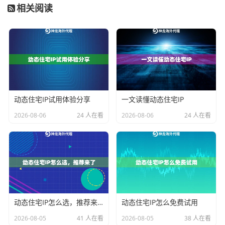
相关阅读
神龙海外代理IP的技术适配方案
针对上述企业级需求，神龙海外代理IP采用
混合IP池架
构
，将动态住宅IP与静态数据中心IP进行智能调度。其专
利的IP健康度监测系统，可实时剔除被目标平台标记的IP
地址，确保业务流持续畅通。
动态住宅IP试用体验分享
一文读懂动态住宅IP
在具体应用场景中，当企业需要批量注册海外社交媒体
2026-08-06
24 人在看
2026-08-06
24 人在看
账号时，系统会自动分配符合平台流量特征的住宅IP，
并维持同一IP段在72小时内的稳定性。对于市场竞品数
据监控场景，则会启用高性能数据中心IP，支持每秒20
次以上的请求频率。
企业用户常见问题QA
动态住宅IP怎么选，推荐来了
动态住宅IP怎么免费试用
2026-08-05
41 人在看
2026-08-05
38 人在看