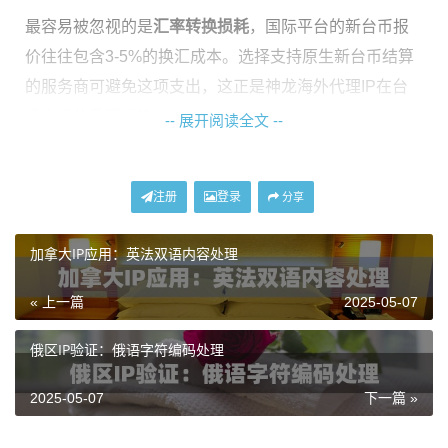
最容易被忽视的是
汇率转换损耗
，国际平台的新台币报
价往往包含3-5%的换汇成本。选择支持原生新台币结算
的服务商可避免这项支出，这正是神龙海外代理IP在台
湾市场的重要优势。
-- 展开阅读全文 --
新台币结算的实际操作指南
注册
登录
分享
台湾用户在使用境外代理IP服务时，经常遇到货币转换
加拿大IP应用：英法双语内容处理
的困扰。神龙海外代理IP特别开通的
NT$本地化系统
，从
选择方案到完成付款全程无需换汇：
« 上一篇
2025-05-07
登入官网后切换语言为繁体中文
俄区IP验证：俄语字符编码处理
价格筛选器选择"显示新台币报价"
结算页面直接显示NT$金额（含5%台湾营业税）
2025-05-07
下一篇 »
支持超商代码缴款/银行转账/电子三种方式
特别注意
超商缴款时效性
，全家/7-11的缴费代码有效期