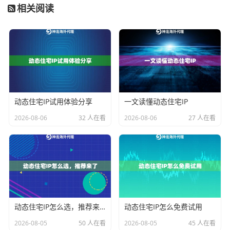
相关阅读
为小时，建议收到代码后立即完成以避免订单失效。企
业用户可申请月结账户，享受45天账期和专用API对账接
口。
代理IP类型与适用场景对照表
IP类型
台湾单价范围
最佳使用场景
动态住宅IP试用体验分享
一文读懂动态住宅IP
数据中心IP
NT$0.2-0.5/次
大规模数据抓取
2026-08-06
32 人在看
2026-08-06
27 人在看
住宅动态IP
NT$1-2/次
社交媒体管理
机房固定IP
NT$1500/月
长期固定设备需求
神龙海外代理IP特别开发的
混合轮换模式
，可根据任务
类型自动轮换IP类型。例如在电商比价场景中，前段搜
索使用住宅IP获取准确价格，后段下单环节切换数据中
动态住宅IP怎么选，推荐来了
动态住宅IP怎么免费试用
心IP，这种组合策略可降低30%以上的使用成本。
2026-08-05
50 人在看
2026-08-05
45 人在看