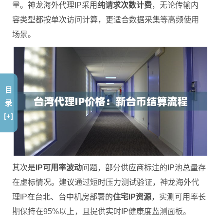
量。神龙海外代理IP采用
纯请求次数计费
，无论传输内
容类型都按单次访问计算，更适合数据采集等高频使用
场景。
目
录
[+]
其次是
IP可用率波动
问题，部分供应商标注的IP池总量存
在虚标情况。建议通过短时压力测试验证，神龙海外代
理IP在台北、台中机房部署的
住宅IP资源
，实测可用率长
期保持在95%以上，且提供实时IP健康度监测面板。