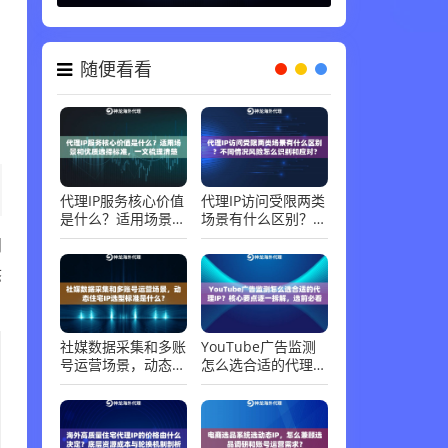
随便看看
代理IP服务核心价值
代理IP访问受限两类
是什么？适用场景和
场景有什么区别？不
优质选择标准，一文
同情况风险怎么识别
问
梳理清楚
和应对？
态
社媒数据采集和多账
YouTube广告监测
号运营场景，动态住
怎么选合适的代理
宅IP选型标准是什
IP？核心要点逐一拆
么？
解，选前必看