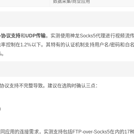
数据采集/商业应用
多协议支持
和
UDP传输
。实测使用神龙Socks5代理进行视频流
包率控制在1.2%以下。其特有的认证机制支持用户名/密码和白
%。
协议支持不完整导致。建议在选购时确认三点：
）
的连接需求，实测支持包括FTP-over-Socks5在内的17