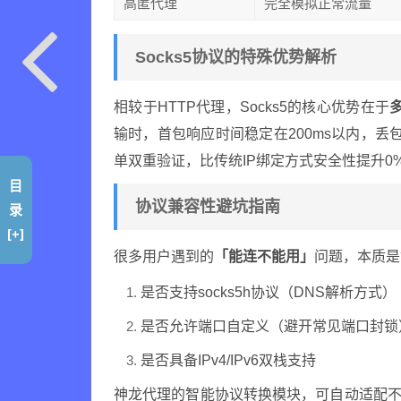
高匿代理
完全模拟正常流量
Socks5协议的特殊优势解析
相较于HTTP代理，Socks5的核心优势在于
输时，首包响应时间稳定在200ms以内，丢
单双重验证，比传统IP绑定方式安全性提升0
目
协议兼容性避坑指南
录
[+]
很多用户遇到的
「能连不能用」
问题，本质是
是否支持socks5h协议（DNS解析方式）
是否允许端口自定义（避开常见端口封锁
是否具备IPv4/IPv6双栈支持
神龙代理的智能协议转换模块，可自动适配不同应用