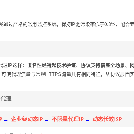
龙通过严格的滥用监控系统，保持IP池污染率低于0.3%，配合
代理IP这样：
匿名性经得起技术验证
、
协议支持覆盖全场景
、
可使代理流量与常规HTTPS流量具有相同特征，从协议层面
外代理
P
企业级动态IP
不限量代理IP
动态长效ISP
↔
↔
↔