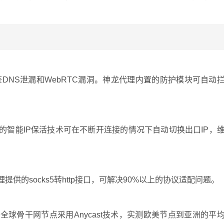
查DNS泄漏和WebRTC漏洞。神龙代理内置的防护模块可自动
的智能IP保活技术可在不断开连接的情况下自动切换出口IP，
供的socks5转http接口，可解决90%以上的协议适配问题。
球骨干网节点采用Anycast技术，实测欧美节点到亚洲的平