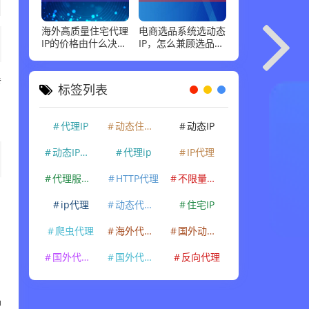
海外高质量住宅代理
电商选品系统选动态
IP的价格由什么决
IP，怎么兼顾选品调
定？底层资源成本与
研和账号运营需求？
轮换机制剖析
传
标签列表
名
代理IP
动态住宅IP
动态IP
动态IP代理
代理ip
IP代理
代理服务器
HTTP代理
不限量代理IP
ip代理
动态代理IP
住宅IP
爬虫代理
海外代理ip
国外动态IP
国外代理IP
国外代理ip
反向代理
种