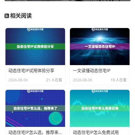
小白用户避坑指南：动态IP五大雷区
相关阅读
根据我们收到的用户反馈，这些常见问题最影响使用体
验：
1. IP存活时间忽长忽短（神龙的动态池采用
智能时长预
测系统
，波动控制在10%以内）
2. 多个IP段被识别为同一来源（神龙采用多机房混合部
动态住宅IP试用体验分享
一文读懂动态住宅IP
署方案）
2026-08-06
21 人在看
2026-08-06
19 人在看
3. 轮换IP需要手动操作（API接口自动获取功能实测有
效）
4. IPv4/IPv6混用导致异常（支持协议类型筛选）
5. 特定地区IP获取失败（覆盖200+国家地区资源库）
QA时间：动态IP高频问题解答
动态住宅IP怎么选，推荐来了
动态住宅IP怎么免费试用