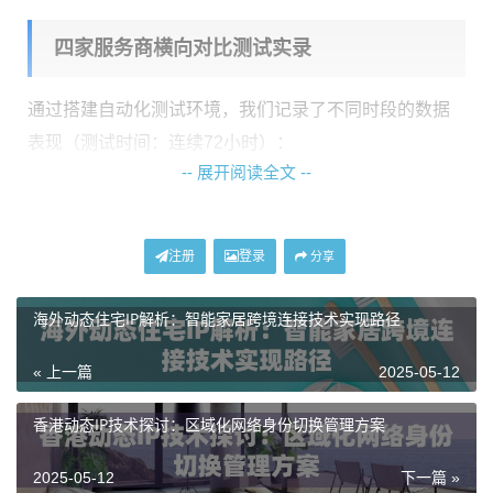
四家服务商横向对比测试实录
通过搭建自动化测试环境，我们记录了不同时段的数据
表现（测试时间：连续72小时）：
-- 展开阅读全文 --
测试项目
神龙动态池
A服务商
B服务商
平均响应速度
0.-1.2秒
1.5-3秒
2秒以上
注册
登录
分享
IP更换成功率
9.7%
9.2%
76.4%
IP存活波动值
±3分钟
±分钟
±15分钟
海外动态住宅IP解析：智能家居跨境连接技术实现路径
测试过程中，神龙海外代理IP的
IP池刷新机制
表现突出。
« 上一篇
2025-05-12
其动态分配算法能根据当前网络状况自动调整IP有效
香港动态IP技术探讨：区域化网络身份切换管理方案
期，在高峰时段仍保持稳定的连接速度。特别在测试美
国住宅IP时，请求成功率始终维持在95%以上。
2025-05-12
下一篇 »