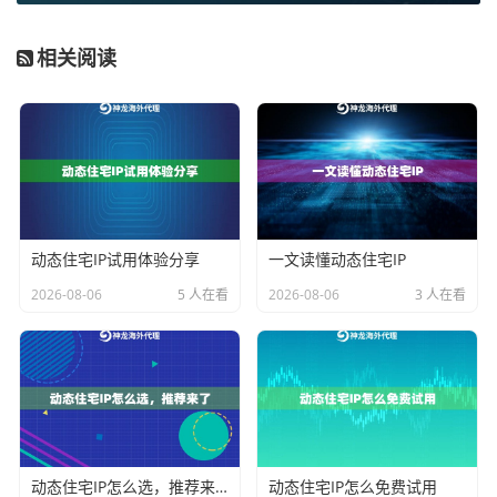
解决了这个问题。建议优先选择支持多协议自动适配的
服务。
相关阅读
另一个关键点是
IP更换触发机制
。优质服务应具备两种
切换模式：定时更换和异常触发更换。神龙海外代理IP
的智能切换系统能根据目标网站的验证频率自动调整IP
生命周期，相比固定时长更换的服务，业务成功率提升4
0%以上。
动态住宅IP试用体验分享
一文读懂动态住宅IP
四、常见问题QA
2026-08-06
5 人在看
2026-08-06
3 人在看
Q：动态IP代理和静态IP有什么区别？
A：动态IP会定时更换地址，适合需要高频切换的场景；
静态IP固定不变，更适用于长期稳定连接。神龙海外代
理IP支持两种模式智能切换。
Q：如何验证代理的真实匿名性？
动态住宅IP怎么选，推荐来了
动态住宅IP怎么免费试用