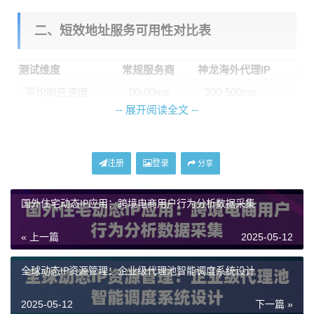
二、短效地址服务可用性对比表
测试维度
常规服务商
神龙海外代理IP
平均响应速度
00-00ms
300-500ms
-- 展开阅读全文 --
IP有效时长
3-15分钟
5-30分钟
区域覆盖密度
20+国家
50+国家
注册
登录
分享
失败重连机制
单次重试
三重验证
国外住宅动态IP应用：跨境电商用户行为分析数据采集
三、实战选型技巧
« 上一篇
2025-05-12
选择动态IP代理服务时，
协议适配能力
往往被忽视。某
全球动态IP资源管理：企业级代理池智能调度系统设计
电商平台曾因SOCKS5协议支持不全导致订单数据丢
失，改用神龙海外代理IP后，其自动协议切换功能成功
2025-05-12
下一篇 »