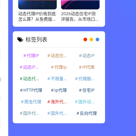
动态代理IP价格到底
2026动态住宅IP测
怎么算？从免费版到
评报告，从市场口碑
企业级套餐，花多少
到实际性能：高并发
钱才合适
场景下谁最稳
标签列表
代理IP
动态住宅IP
动态IP
动态IP代理
代理ip
IP代理
动态代理IP
不限量代理IP
代理服务器
I
HTTP代理
ip代理
住宅IP
提
爬虫代理
海外代理ip
国外动态IP
国外代理IP
国外代理ip
反向代理