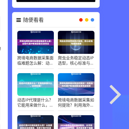
随便看看
功
跨境电商数据采集面
爬虫业务稳定动态IP
临难题怎么解：动态
选型，核心标准与避
代理IP精准获取全球
坑指南
竞品
，
动态IP代理是什么？
跨境电商数据采集如
它能用来做什么，优
何提效？利用海外代
势在哪？
理IP精准获取全球竞
品信息