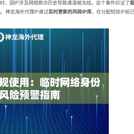
单时，因IP涉及网络欺诈历史导致通道被冻结。这个事件印证了
失
。神龙海外代理IP通过
实时更新的风险IP库
，在分配短效IP前