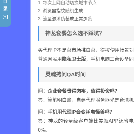
目
1. 每次上网自动切换城市节点
录
2. 浏览器指纹随机生成
[+]
3. 流量混淆伪装成正常浏览
神龙套餐怎么选不踩坑？
买代理IP不是菜市场挑白菜，得按使用场景
普通网民用
隐私卫士版
，手机电脑三台设备同
灵魂拷问QA时间
问：企业套餐贵得肉疼，值得投资吗？
答：算笔明白账，自建代理服务器光是台湾机
问：手机用代理IP会变耗电怪兽吗？
答：神龙的轻量级客户端比美颜APP还省电，
0%。