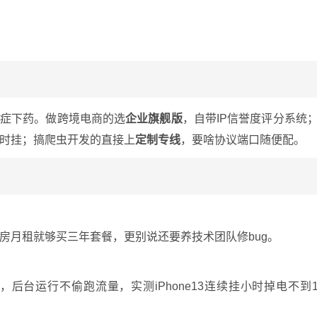
对症下药。做跨境电商的选
企业旗舰版
，自带IP信誉度评分系统
时挂；搞爬虫开发的直接上
定制专线
，要啥协议端口随便配。
房月租就够买三年套餐，更别说还要养技术团队修bug。
后台运行不偷跑流量，实测iPhone13连续挂小时掉电不到