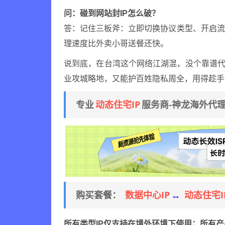
问：碰到网站封IP怎么破？
答：记住三板斧：立即切换协议类型、开启流
理速度比外卖小哥送餐还快。
说到底，在台湾这个网络江湖混，没个靠谱代
业攻城略地，又能护百姓隐私周全，用得趁手
动态住宅IP
专业
服务商-神龙海外代
数据中心IP
动态住宅I
购买套餐：
↔
所有类型IP仅支持在境外环境下使用；所有