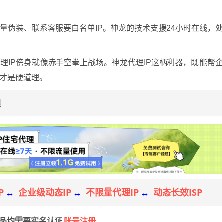
量伪装、联系客服要白名单IP。神龙的技术支援24小时在线，
理IP傍身就像赤手空拳上战场。神龙代理IP这柄利器，既能帮
才是硬道理。
理
P
企业级动态IP
不限量代理IP
动态长效ISP
↔
↔
↔
账号注册
产品均需要实名认证