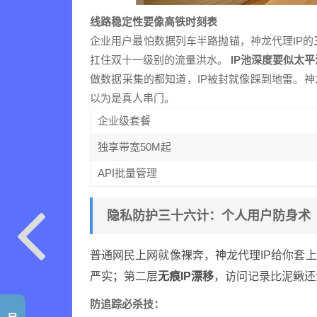
线路稳定性要像高铁时刻表
企业用户最怕数据列车半路抛锚，神龙代理IP的
扛住双十一级别的流量洪水。
IP池深度要似太平
做数据采集的都知道，IP被封就像踩到地雷。神
以为是真人串门。
企业级套餐
独享带宽50M起
API批量管理
隐私防护三十六计：个人用户防身术
普通网民上网就像裸奔，神龙代理IP给你套
严实；第二层
无痕IP漂移
，访问记录比泥鳅还
防追踪必杀技：