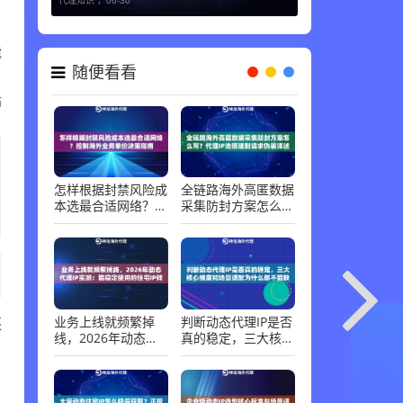
代理知识 ，
06-30
能
随便看看
站
怎样根据封禁风险成
全链路海外高匿数据
本选最合适网络？控
采集防封方案怎么
制海外业务单价决策
写？代理IP池搭建到
指南
请求伪装详述
业务上线就频繁掉
判断动态代理IP是否
还
线，2026年动态代
真的稳定，三大核心
理IP实测：能稳定使
维度和场景适配为什
用的住宅IP找到了
么都不能缺