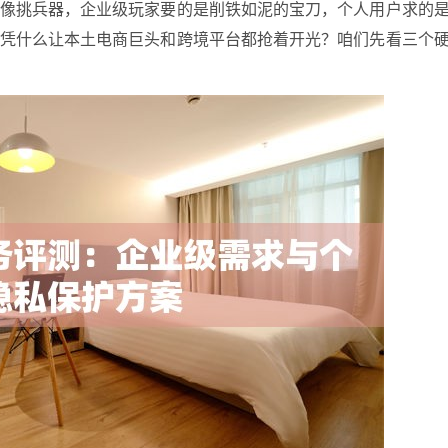
就像挑兵器，企业级玩家要的是削铁如泥的宝刀，个人用户求的
，凭什么让本土电商巨头和跨境平台都抢着开光？咱们先看三个