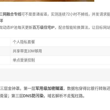
三网融合专线
可不是普通省道，实测连续72小时不掉线，并发请求
洋
龙动态IP池每天更新
百万级住宅IP
，配合智能轮换算法，让目标网
个人隐私套餐
共享带宽10M够用
单点登录控制
上三层金钟罩。第一层
军用级加密隧道
，数据包穿得比银行转账
滑溜；第三层
DNS防污染
，域名解析不走冤枉路。