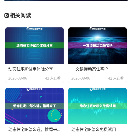
免费代理看着美，实际用起来比老牛拉破车还慢，还可
相关阅读
能暗藏猫腻。选服务重点看
IP纯净度
和
响应速度
，像神
龙海外代理IP就支持按需定制协议类型，http和https都吃
得开。
具体操作就跟点外卖差不多简单：1. 打开服务商的控制
面板 2. 选好目标地区或运营商 3. 把生成的代理地址复制
到浏览器设置。注意有的网站会检测代理，这时候要开
动态住宅IP试用体验分享
一文读懂动态住宅IP
启自动切换模式，就跟玩吃鸡游戏跑毒似的，不断转移
2026-08-06
43 人在看
2026-08-06
42 人在看
阵地。
常见问题大扫盲
Q：用了代理网速变慢怎么办？
A：八成是IP通道没选对，海外线路好比跨国快递，有直
动态住宅IP怎么选，推荐来了
动态住宅IP怎么免费试用
邮有转运。建议优先选CN2优化线路的供应商，像神龙