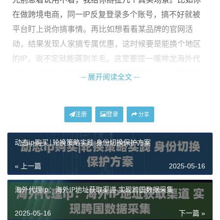
在做跨境电商，同一IP反复登录多个账号，搞不好就被
平台盯上说你搞事情。再比如想看看某品牌的官网活
动，结果发现人家搞专属优惠，这时候要是能换个地区
的IP，说不定就能薅到羊毛。这里要提一嘴神龙海外代
理IP，他家专门做这个的，IP池子覆盖了50多个国家和
-- 展开阅读全文 --
地区，比国际的航线还密集。
需求场景
普通访问
使用代理
注册
登录
分享
多账号管理
容易关联封号
独立IP隔离风险
比价购物
显示本地价格
获取目标地区报价
动态ip购买|轮换策略实践 身份切换保护方案
数据采集
频繁被封
自动轮换IP继续
« 上一篇
2025-05-16
三步教你玩转在线代理
海外代理ip：海外IP地址获取渠道 实现跨国数据采集
2025-05-16
下一篇 »
首先得找个靠谱的服务商，这事儿可不能贪便宜。有些