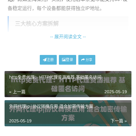
备稳定运行，每个设备都能获得独立IP地址。
三大核心方案拆解
-- 展开阅读全文 --
方案一：IP轮换保活机制
• 设置每5-15分钟自动更换IP
• 采用渐进式更换策略（例如先换1/3设备IP）
注册
登录
分享
• 搭配UA伪装和cookie隔离
http免费代理：HTTP代理资源推荐 基础匿名访问
方案二：设备指纹混淆技术
• 自动修改网卡MAC地址后四位
« 上一篇
2025-05-19
• 随机化系统时区设置（±2小时）
外网代理ip|协议转换应用 混合加密传输方案
• 浏览器画布指纹动态生成
传统方案
神龙方案
2025-05-19
下一篇 »
固定IP池
千万级动态IP