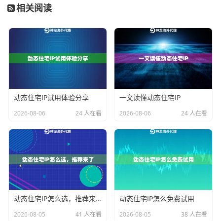
相关阅读
机房IP段
真实家庭宽带
单线路负载
多运营商自动切换
实战避坑指南
某游戏工作室曾踩过这样的坑：同时启动100台设备，结
动态住宅IP试用体验分享
一文读懂动态住宅IP
果触发风控。后来改用
分批启动策略
：
1. 先启动30%设备，间隔5分钟
2026-08-06
24 人在看
2026-08-06
24 人在看
2. 第二批启动时更换50%设备的IP
3. 后续批次采用随机启动间隔（10-10秒）
神龙海外代理IP的
智能路由功能
能自动规避高风控IP段。
有个典型案例：某公司接入后，账号存活率从37%提升
到2%，关键就在于系统会自动屏蔽最近7天被标记过的I
动态住宅IP怎么选，推荐来了
动态住宅IP怎么免费试用
P。
2026-08-05
41 人在看
2026-08-05
38 人在看