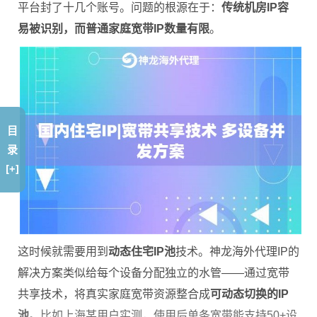
平台封了十几个账号。问题的根源在于：
传统机房IP容
易被识别，而普通家庭宽带IP数量有限
。
目
录
[+]
这时候就需要用到
动态住宅IP池
技术。神龙海外代理IP的
解决方案类似给每个设备分配独立的水管——通过宽带
共享技术，将真实家庭宽带资源整合成
可动态切换的IP
池
。比如上海某用户实测，使用后单条宽带能支持50+设