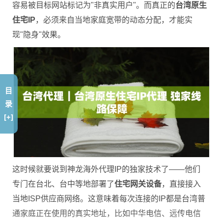
容易被目标网站标记为"非真实用户"。而真正的
台湾原生
住宅IP
，必须来自当地家庭宽带的动态分配，才能实
现"隐身"效果。
目
录
[+]
这时候就要说到神龙海外代理IP的独家技术了——他们
专门在台北、台中等地部署了
住宅网关设备
，直接接入
当地ISP供应商网络。这意味着每次连接的IP都是台湾普
通家庭正在使用的真实地址，比如中华电信、远传电信