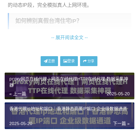
的动态IP段，完全模拟真人上网环境。
如何辨别真假台湾住宅IP？
-- 展开阅读全文 --
这里教大家三招快速检测：
查IP类型
：用whoer.net这类工具，看ISP供应商是否
显示为"Residential"
注册
登录
分享
看ASN编号
：数据中心IP的ASN通常以"Hosting"结
尾
proxy网页在线代理｜网页在线代理HTTP在线代理 数据采集神
器
模拟操作测试
：登录某些限制严格的台湾网站，看
« 上一篇
2025-05-20
是否需要二次验证
举个实际案例：某跨境电商团队用普通代理IP登录台湾
香港代理ip地址和端口｜香港静态高匿IP端口 企业级数据通道
某B2B平台，刚操作两分钟就被封号。换成神龙海外代
2025-05-20
下一篇 »
理IP的台湾住宅线路后，连续操作3小时都没触发风控。
这种真实场景的稳定性，才是检验代理IP质量的硬标