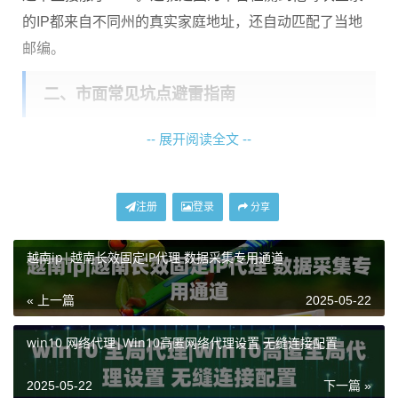
的IP都来自不同州的真实家庭地址，还自动匹配了当地
邮编。
二、市面常见坑点避雷指南
-- 展开阅读全文 --
很多代理服务商嘴上说提供住宅IP，实际给你的是
数据
中心伪造的IP段
，特征码和IP库都对不上。这里教大家三
招验货方法：
注册
登录
分享
打开ipinfo查ASN编号，住宅IP都是Comcast、C
越南ip|越南长效固定IP代理 数据采集专用通道
harter这类民用运营商
连续访问谷歌地图，看定位是否在居民区而不是
« 上一篇
2025-05-22
商业大楼
win10 网络代理|Win10高匿网络代理设置 无缝连接配置
连续使用小时，看IP会不会突然变成其他国家的
节点
2025-05-22
下一篇 »