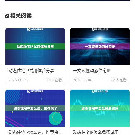
三、神龙海外代理IP的杀手锏
相关阅读
我们测试过二十多家服务商，最后锁定神龙海外代理IP
的原因很简单——他们确实把
地址模拟
做到位了。比如
在洛杉矶的IP，不仅IP段属于当地家庭宽带，连DNS解
析服务器、TCP窗口大小这些细节都跟真实家庭网络一
致。
动态住宅IP试用体验分享
一文读懂动态住宅IP
对比项
普通代理IP
神龙家庭IP
2026-08-06
32 人在看
2026-08-06
27 人在看
IP类型
机房/IDC
住宅ISP
定位精准度
城市级别
街道级±3公里
网络特征
固定TTL值
动态路由跳数
四、手把手配置实战
动态住宅IP怎么选，推荐来了
动态住宅IP怎么免费试用