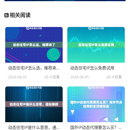
后，账号存活周期从3天提升到97天。他们特别提到
流量
指纹伪装技术
很关键，这个技术能同步修改浏览器的地
相关阅读
理位置、语言时区等20多项参数，让平台检测不到异
常。
选动态IP服务要看哪些门道？
市面上的代理服务鱼龙混杂，教你三招辨真假：
动态住宅IP怎么选，推荐来了
动态住宅IP怎么免费试用
检测项
劣质服务特征
优质服务特征
2026-08-05
25 人在看
2026-08-05
20 人在看
IP纯净度
数据中心IP集中
住宅IP占比＞95%
切换逻辑
固定时间切换
支持行为模式学习
匿名级别
仅隐藏IP地址
完整流量特征伪装
神龙海外代理有个独家优势是
双层认证机制
，每个IP上
线前要经过黑名单扫描和真人行为模拟测试。我们实测
动态住宅IP是什么意思，通俗解释
国外IP动态代理要怎么买？海外节点选购的全攻略指南