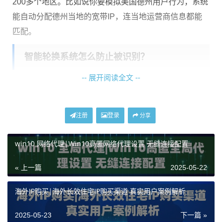
200多个地区。比如说你要模拟美国德州用户行为，系统
能自动分配德州当地的宽带IP，连当地运营商信息都能
匹配。
智能轮换系统怎么防止被识别？
-- 展开阅读全文 --
传统固定IP最大的问题就是容易被平台"记住"，动态轮换
系统通过三个关键设计破解这个难题：
注册
登录
分享
时间随机化
：不是固定每5分钟换IP，而是设置2-7
分钟之间的随机间隔
win10 网络代理|Win10高匿网络代理设置 无缝连接配置
行为拟真
：自动模拟当地用户的网络作息规律，比
如欧洲IP在凌晨会自动减少使用频次
« 上一篇
2025-05-22
失效预警
：某个IP被标记风险时，系统会提前15秒
海外IP购买|海外长效住宅IP购买渠道 真实用户案例解析
自动切换，比人工反应快30倍
这里有个真实案例：某跨境电商团队用神龙的智能系统
2025-05-23
下一篇 »