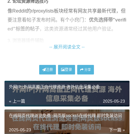
2. 论坛资源筛选技巧
像Reddit的r/proxylists板块经常有网友共享最新代理，但
要注意看帖子发布时间。有个小窍门：
优先选择带"verifi
ed"标签的帖子
，这类资源通常经过其他用户验证。
3. 浏览器插件辅助
-- 展开阅读全文 --
Chrome商店里的Proxy Helper类插件能自动检测代理IP
质量。使用时记得关闭插件的数据收集权限，避免隐私
泄露风险。
注册
登录
分享
免费代理的致命缺陷要当心
外网IP|外网高匿正向代理资源 海外信息采集必备
虽然免费资源用着爽，但隐藏的坑实在太多：
« 上一篇
2025-05-23
IP存活时间平均不到2小时
在线网页代理浏览免费|网页版socks5在线代理 即时免装访问
超过60%的地址存在数据窃取风险
2025-05-23
下一篇 »
网络普遍在00ms以上