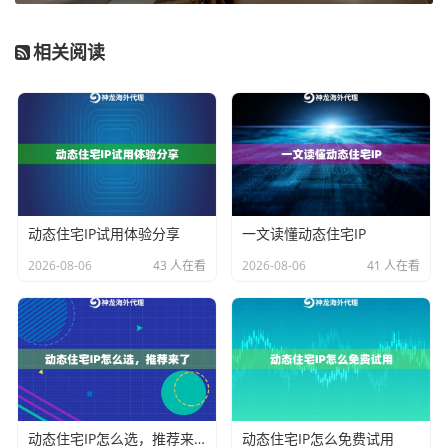
之前有个做跨境电商的朋友，用免费代理登录店铺后
相关阅读
台，结果账号被盗。后来换成
神龙海外代理IP
的独享线
路，才彻底解决问题。他们的IP池每15分钟自动刷新，
而且每个会话都做数据隔离，安全性确实靠谱。
专业服务商的杀手锏功能
拿神龙海外代理IP来说，他们的技术确实有点东西：
动态住宅IP试用体验分享
一文读懂动态住宅IP
功能点
实际效果
2026-08-06
43 人在看
2026-08-06
41 人在看
多协议支持
同时兼容HTTP/HTTPS/SOCKS5
智能路由
自动选择最低的节点
并发控制
防止同一IP被过度使用
特别是他们的
会话保持技术
，能确保单个任务全程使用
动态住宅IP怎么选，推荐来了
动态住宅IP怎么免费试用
固定IP，避免操作中途掉线的情况。对于需要长时间在