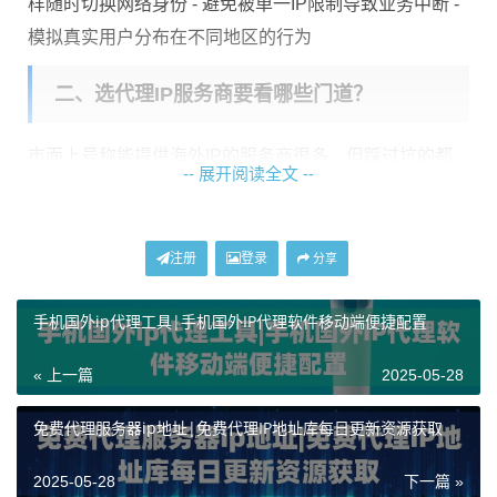
样随时切换网络身份 - 避免被单一IP限制导致业务中断 -
模拟真实用户分布在不同地区的行为
二、选代理IP服务商要看哪些门道？
市面上号称能提供海外IP的服务商很多，但踩过坑的都
-- 展开阅读全文 --
知道——有的IP用几次就被封，有的高到怀疑人生。选
服务商得盯紧这几个硬指标：
注册
登录
分享
核心指标
神龙海外代理IP特点
IP覆盖地
200+国家地区节点，小众地区也能找得到
手机国外ip代理工具|手机国外IP代理软件移动端便捷配置
区
连接成功
专线机房+动态轮换机制，卡顿率低于0.3%
« 上一篇
2025-05-28
率
协议兼容
HTTP/HTTPS/Socks5全支持，适配各种软
免费代理服务器ip地址|免费代理IP地址库每日更新资源获取
性
件
2025-05-28
下一篇 »