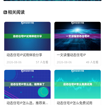
三、手把手教你式体验
相关阅读
神龙海外代理IP对新用户特别友好，三步就能开搞：
1.
注册时记得选「体验通道」
（很多小白直接戳到付费页面
去了） 2. 在控制台找到「节点生成器」——选国家、选协
议、选数量，点生成 3. 把拿到手的IP:端口直接填进你的爬
虫/浏览器插件/业务系统
重点说下第二步：
建议先选美国或日本这种热门节点
，
动态住宅IP试用体验分享
一文读懂动态住宅IP
这些地区的服务器维护得更勤快，第一次用成功率更
2026-08-06
57 人在看
2026-08-06
49 人在看
高。别一上来就挑南极洲这种冷门节点测试（虽然他们
还真有科考站的IP）。
四、小白避坑指南
刚开始用代理IP的新手，八成会遇到这些问题：
动态住宅IP怎么选，推荐来了
动态住宅IP怎么免费试用