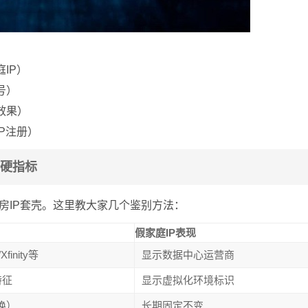
IP）
号）
效果）
P注册）
个硬指标
机房IP套壳。这里教大家几个鉴别方法：
假家庭IP表现
finity等
显示数据中心运营商
特征
显示虚拟化环境标识
换）
长期固定不变