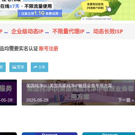
P
企业级动态IP
不限量代理IP
动态长效ISP
↔
↔
↔
账号注册
产品均需要实名认证
册
登录
分享
美国纯净ip|美国高匿纯净IP敏感业务专用方案
-05-28
2025-05-28
下一篇 »