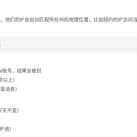
，他们的IP会自动匹配所在州的地理位置，比如纽约的IP访问
误
Pal账号，结果全被封
5次以上）
垃圾消息）
持7天不变）
IP池）