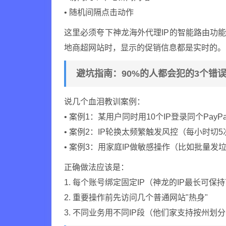
• 随机间隔点击动作
这里必须夸下神龙海外代理IP的智能路由功能
地商超网站时，显示的促销信息都是实时的。
避坑指南：90%的人都会犯的3个错
说几个血泪教训案例：
• 案例1：某用户同时用10个IP登录同个Pay
• 案例2：IP轮换太频繁触发风控（每小时切
• 案例3：用家庭IP做敏感操作（比如批量发
正确做法应该是：
1. 每个账号绑定固定IP（神龙的IP最长可保
2. 重要操作前先访问几个普通网站"热身"
3. 不同业务用不同IP段（他们家支持按州划分