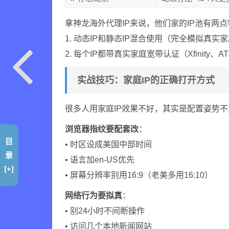
拿神龙海外代理IP来说，他们家的IP池有两
1. 动态IP和静态IP混合使用（完全模拟真实
2. 每个IP都带真实家庭宽带认证（Xfinity、
实战技巧：家庭IP的正确打开方式
很多人用家庭IP效果不好，其实是配置姿势
浏览器指纹要配套改
：
目
• 时区设成美国中部时间
录
• 语言加en-US优先
[+]
• 屏幕分辨率别用16:9（老美多用16:10）
网络行为要拟真
：
• 别24小时不间断操作
• 访问几个本地新闻网站