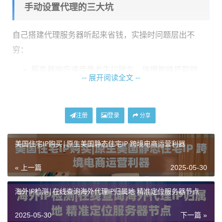
手动设置代理的三大坑
自己搭建代理服务器听起来省钱，实操时问题层出不
穷：
服务器响应速度像老牛拉破车，拖慢蜘蛛抓取效
-- 展开阅读全文 --
率
IP被谷歌拉黑名单了还傻乎乎继续用
注册
登录
分享
不同地区的访问路线没优化，欧美用户访问亚太
服务器高
美国住宅IP购买|原生美国静态住宅IP 跨境电商运营利器
神龙海外代理IP的
智能路由系统
能自动匹配最优线路，
他们家的IP池每24小时自动更新30%地址，保证每个IP
« 上一篇
2025-05-30
的"新鲜度"。
海外IP检测|在线查询海外代理IP归属地 精准定位服务器节点
HTTP正向代理实战配置指南
2025-05-30
下一篇 »