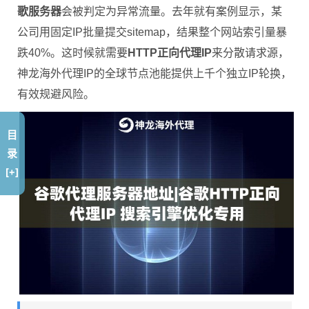
歌服务器
会被判定为异常流量。去年就有案例显示，某
公司用固定IP批量提交sitemap，结果整个网站索引量暴
跌40%。这时候就需要
HTTP正向代理IP
来分散请求源，
神龙海外代理IP的全球节点池能提供上千个独立IP轮换，
有效规避风险。
目
录
[+]