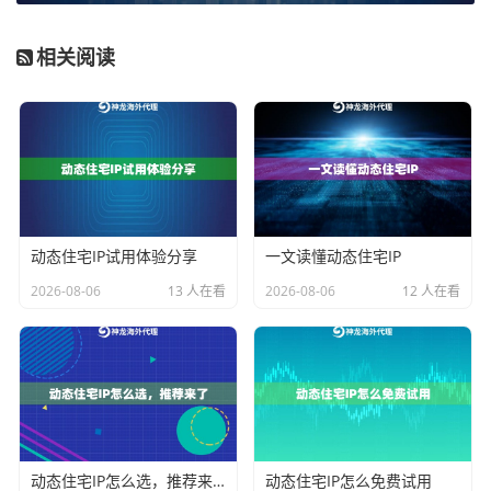
以Chrome浏览器为例（其他浏览器大同小异）：
相关阅读
打开设置>高级>系统>打开代理设置
在手动代理配置栏输入神龙提供的IP和端口
勾选"对所有协议使用相同代理"
打开神龙控制台获取动态验证码
注意！配置完成后务必用IP检测网站确认生效。遇到过
动态住宅IP试用体验分享
一文读懂动态住宅IP
有人折腾半天发现代理根本没生效，白费功夫。
2026-08-06
13 人在看
2026-08-06
12 人在看
错误操作
正确做法
连续用同一IP提交数
设置15-30分钟自动轮换IP
据
忽略IP地理位置
选择目标用户所在地的代理节
点
动态住宅IP怎么选，推荐来了
动态住宅IP怎么免费试用