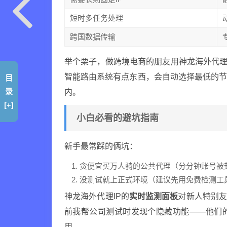
短时多任务处理
跨国数据传输
举个栗子，做跨境电商的朋友用神龙海外代理
智能路由系统有点东西，会自动选择最低的节
目
录
内。
[+]
小白必看的避坑指南
新手最常踩的俩坑：
贪便宜买万人骑的公共代理（分分钟账号被
没测试就上正式环境（建议先用免费检测工
神龙海外代理IP的
实时监测面板
对新人特别友
前我帮公司测试时发现个隐藏功能——他们
用。