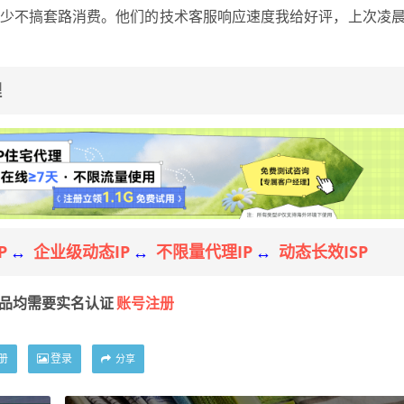
多少不搞套路消费。他们的技术客服响应速度我给好评，上次凌
理
P
企业级动态IP
不限量代理IP
动态长效ISP
↔
↔
↔
账号注册
产品均需要实名认证
册
登录
分享