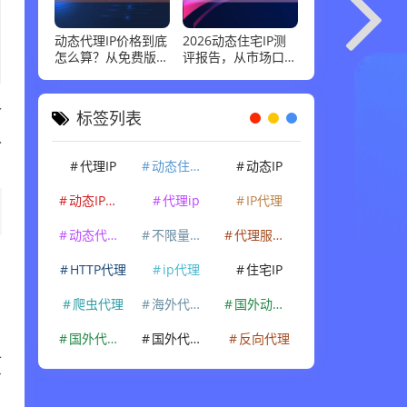
动态代理IP价格到底
2026动态住宅IP测
怎么算？从免费版到
评报告，从市场口碑
企业级套餐，花多少
到实际性能：高并发
钱才合适
场景下谁最稳
个
标签列表
以
代理IP
动态住宅IP
动态IP
动态IP代理
代理ip
IP代理
动态代理IP
不限量代理IP
代理服务器
HTTP代理
ip代理
住宅IP
爬虫代理
海外代理ip
国外动态IP
国外代理IP
国外代理ip
反向代理
之
有