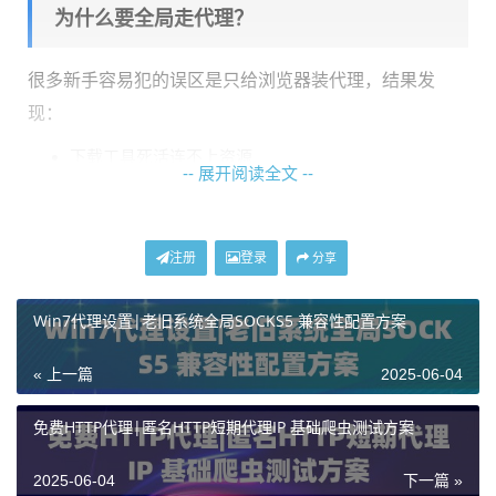
为什么要全局走代理？
很多新手容易犯的误区是只给浏览器装代理，结果发
现：
下载工具死活连不上资源
-- 展开阅读全文 --
游戏客户端更新总卡进度
办公软件同步数据慢如蜗牛
注册
登录
分享
这时候网络代理就像高速公路的ETC通道，甭管什么车
型（软件），都给安排专用车道。神龙海外代理IP的
多
Win7代理设置|老旧系统全局SOCKS5 兼容性配置方案
协议支持
和
IP池动态切换
特性，特别适合需要长期稳定
连接的生产力场景。
« 上一篇
2025-06-04
四步搞定Windows全局设置
免费HTTP代理|匿名HTTP短期代理IP 基础爬虫测试方案
2025-06-04
下一篇 »
第一步：获取代理信息