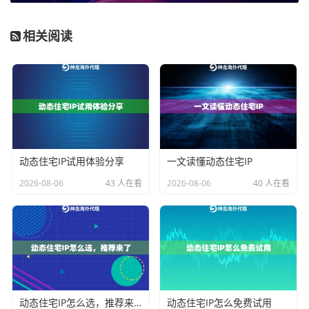
登录神龙海外代理IP后台，新建SOCKS5连接通道。注
意勾选
长时稳定
和
自动切换
选项，系统会生成类似这样
相关阅读
的信息：
服务器地址
端口
用户名
密码
socks5.shenlongip.com
3000
user3
pass456
第二步：配置系统代理
1. 按Win+I打开设置 → 网络和Internet → 代理
动态住宅IP试用体验分享
一文读懂动态住宅IP
2. 在手动代理设置处填入服务器地址和端口
2026-08-06
43 人在看
2026-08-06
40 人在看
3. 勾选"对所有协议使用相同代理服务器"（关键！）
第三步：验证连接状态
打开命令提示符输入：
curl --socks5 socks5.shenlongip.com:300
0 -U user:pass http://checkip.shenlongi
动态住宅IP怎么选，推荐来了
动态住宅IP怎么免费试用