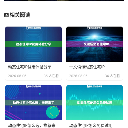
用浏览器操作有个意想不到的好处——
不留痕迹
。传统
相关阅读
客户端软件可能在系统里残留日志，而网页版关闭后就
像黑板擦过一样干净。实测对比发现：
对比项
客户端软件
网页工具
内存占用
0-0MB
5MB以下
响应速度
需启动软件
即开即用
动态住宅IP试用体验分享
一文读懂动态住宅IP
设备兼容
需对应系统版本
全平台通用
2026-08-06
36 人在看
2026-08-06
34 人在看
神龙海外代理IP的网页端还做了
智能路由优化
，能自动
规避拥堵线路。他们的技术团队每周会更新节点质量数
据，把响应速度慢的节点自动降级处理。
常见问题排雷指南
动态住宅IP怎么选，推荐来了
动态住宅IP怎么免费试用