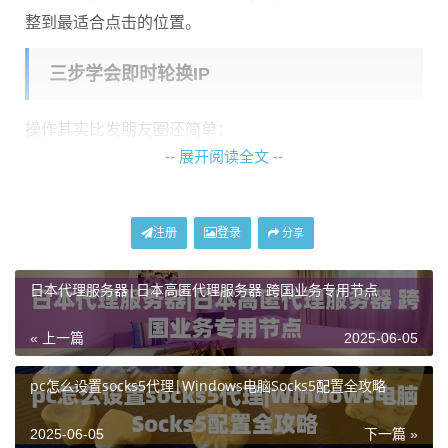
整到最适合点击的位置。
三步学会即时轮换IP
操作其实比发朋友圈还简单：
-- 展开阅读全文 --
打开神龙代理IP官网的网页工具（注意要选带HTTP
S的网址）
在地区列表里勾选需要的国家/城市节点
注册
登录
分享
点击"立即生效"按钮
这里有个
隐藏技巧
：同时勾选多个地区会随机切换。比
日本代理服务器|日本高匿代理服务器 跨国业务专用节点
如做跨境电商的，想模拟真实用户分布，可以一次性勾
« 上一篇
2025-06-05
选美国5个不同州的节点。神龙海外代理IP的节点池支持
批量选择，切换间隔能精确到秒级响应。
pc怎么设置socks5代理|Windows电脑Socks5配置全攻略
为啥网页版比软件版更靠谱？
2025-06-05
下一篇 »