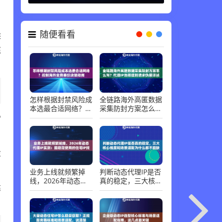
随便看看
候
庭
怎样根据封禁风险成
全链路海外高匿数据
本选最合适网络？控
采集防封方案怎么
制海外业务单价决策
写？代理IP池搭建到
P
指南
请求伪装详述
设
业务上线就频繁掉
判断动态代理IP是否
线，2026年动态代
真的稳定，三大核心
建
理IP实测：能稳定使
维度和场景适配为什
用的住宅IP找到了
么都不能缺