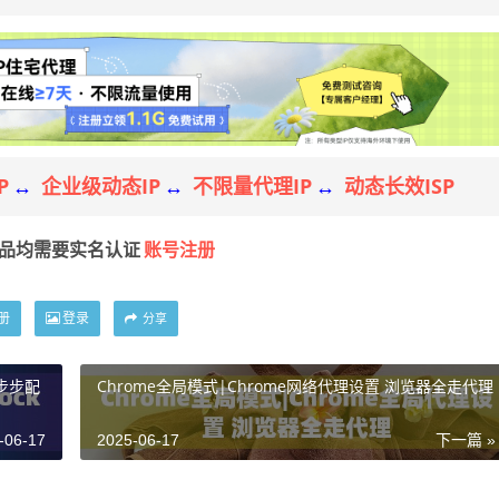
P
企业级动态IP
不限量代理IP
动态长效ISP
↔
↔
↔
账号注册
产品均需要实名认证
册
登录
分享
一步步配
Chrome全局模式|Chrome网络代理设置 浏览器全走代理
-06-17
2025-06-17
下一篇 »