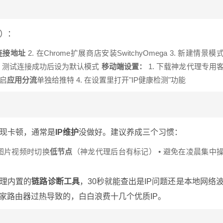
）：
I连接地址
2. 在Chrome扩展商店安装SwitchyOmega 3. 新建情景模
议 5. 测试连接成功后设为默认模式
移动端设置：
1. 下载神龙代理专用
开启
应用分流
单独给推特 4. 在设置里打开"IP健康检测"功能
现卡顿，通常是
IP维护
没做好。建议养成三个习惯：
发图片视频时切换
低节点
（神龙代理后台有标记） • 避免在凌晨集中
代理内置的
链路诊断工具
，30秒就能查出是IP问题还是本地网络
家路由器过热导致的，白白浪费十几个优质IP。