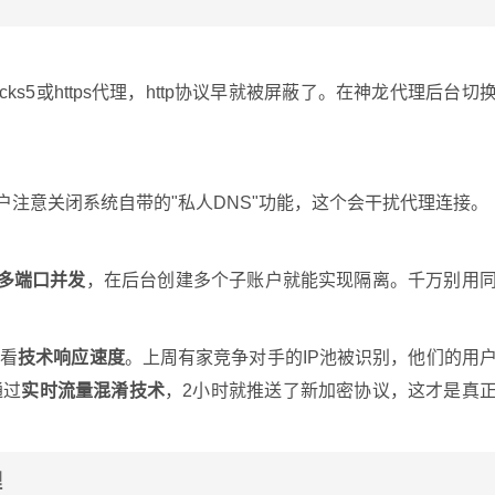
s5或https代理，http协议早就被屏蔽了。在神龙代理后台切
户注意关闭系统自带的"私人DNS"功能，这个会干扰代理连接。
多端口并发
，在后台创建多个子账户就能实现隔离。千万别用
键看
技术响应速度
。上周有家竞争对手的IP池被识别，他们的用
通过
实时流量混淆技术
，2小时就推送了新加密协议，这才是真
理