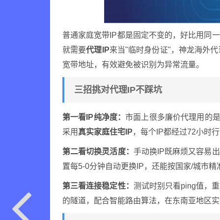
普通家庭宽带IP都是固定不变的，好比用同
就需要
代理IP
来当"临时身份证"，神龙海外代
宽带地址，有效避免被识别为异常流量。
三招挑对代理IP不踩坑
第一看IP纯净度：
市面上很多廉价代理用的是
采用
真实家庭住宅IP
，每个IP都经过72小
第二看切换灵活度：
手动换IP既麻烦又容易
置每5-0分钟自动更换IP，还能按国家/城市
第三看连接稳定性：
测试时别只看ping值，
的隧道，配合智能路由算法，在东南亚地区实测