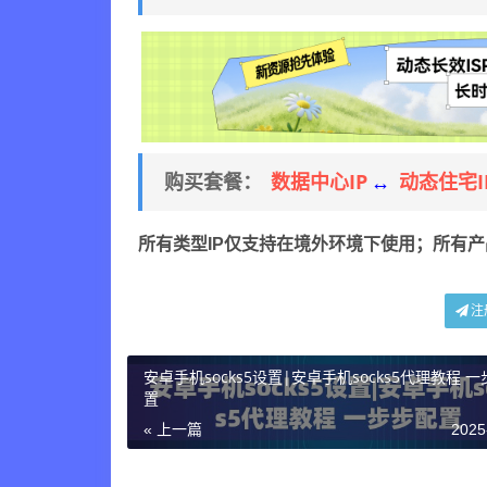
数据中心IP
动态住宅I
购买套餐：
↔
所有类型IP仅支持在境外环境下使用；所有
注
安卓手机socks5设置|安卓手机socks5代理教程 
置
« 上一篇
2025