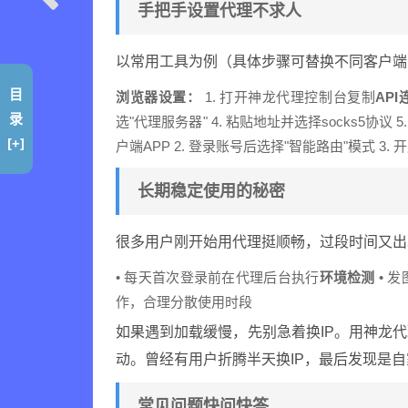
手把手设置代理不求人
以常用工具为例（具体步骤可替换不同客户端
目
浏览器设置：
1. 打开神龙代理控制台复制
AP
录
选"代理服务器" 4. 粘贴地址并选择socks5协
[+]
户端APP 2. 登录账号后选择"智能路由"模式 3. 
长期稳定使用的秘密
很多用户刚开始用代理挺顺畅，过段时间又出
• 每天首次登录前在代理后台执行
环境检测
• 
作，合理分散使用时段
如果遇到加载缓慢，先别急着换IP。用神龙
动。曾经有用户折腾半天换IP，最后发现是自
常见问题快问快答