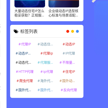
大量动态住宅IP怎么
企业级动态IP选型核
稳妥获取？正规服务
心标准与场景适配指
商标准和场景适配，
南，这几点最关键
说清楚
式
标签列表
客
代理IP
动态住宅IP
动态IP
动态IP代理
代理ip
IP代理
动态代理IP
代理服务器
不限量代理IP
HTTP代理
ip代理
住宅IP
操
爬虫代理
海外代理ip
国外动态IP
波
国外代理IP
国外代理ip
反向代理