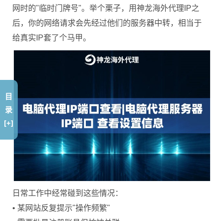
网时的"临时门牌号"。举个栗子，用神龙海外代理IP之
后，你的网络请求会先经过他们的服务器中转，相当于
给真实IP套了个马甲。
目
录
[+]
日常工作中经常碰到这些情况：
• 某网站反复提示"操作频繁"