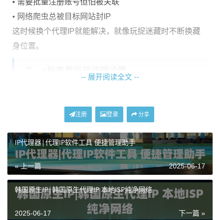
• 需要批量注册账号但怕被关联
• 网络爬虫总被目标网站封IP
这时候换个代理IP就能解决，就像玩捉迷藏时不断换藏
身位置。
二、3秒查看当前代理设置
-- 展开阅读全文 --
Windows系统：
1. 按Win+R输入
control.exe /name Microsoft.Network
注册
登录
分享
AndSharingCenter
IP代理器|代理IP软件工具 便捷管理助手
2. 点左上角"更改适配器设置"
3. 对着正在用的网络点右键-状态-详细信息
« 上一篇
2025-06-17
4. 看"IPv4默认网关"就是当前代理地址
韩国原生IP|韩国原生代理IP 本地ISP纯净网络
Mac系统：
1. 苹果菜单-系统偏好-网络
2025-06-17
下一篇 »