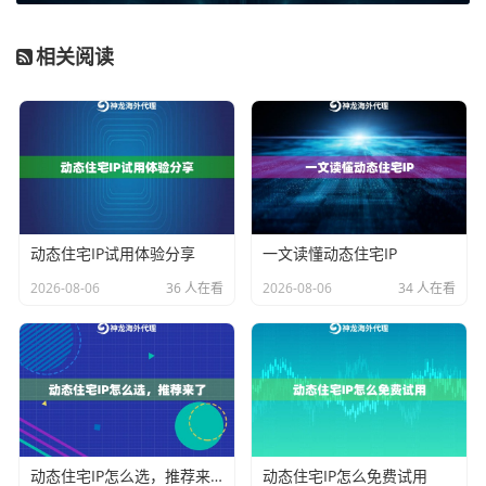
2. 选中当前网络后点"高级"
3. 切到代理标签页就能看到配置
相关阅读
三、手把手设置代理服务器
以神龙海外代理IP为例：
1. 获取专属代理信息（IP地址+端口号）
2. Windows在Internet选项-连接-局域网设置里填
3. Mac在WiFi高级设置里选手动代理
动态住宅IP试用体验分享
一文读懂动态住宅IP
4. 测试连接是否成功（后文有检测方法）
2026-08-06
36 人在看
2026-08-06
34 人在看
避坑指南：
• 端口号别输成手机号！常见的有00、3等
• 注意http和https协议要分开设置
• 用完记得关闭代理，否则会影响正常上网
动态住宅IP怎么选，推荐来了
动态住宅IP怎么免费试用
四、检测代理是否生效