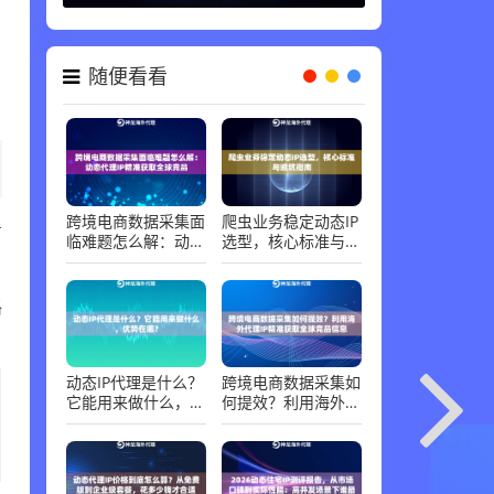
随便看看
。
跨境电商数据采集面
爬虫业务稳定动态IP
看
临难题怎么解：动态
选型，核心标准与避
代理IP精准获取全球
坑指南
竞品
路
动态IP代理是什么？
跨境电商数据采集如
它能用来做什么，优
何提效？利用海外代
势在哪？
理IP精准获取全球竞
品信息