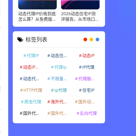
动态代理IP价格到底
2026动态住宅IP测
怎么算？从免费版到
评报告，从市场口碑
企业级套餐，花多少
到实际性能：高并发
.
钱才合适
场景下谁最稳
标签列表
步
代理IP
动态住宅IP
动态IP
动态IP代理
代理ip
IP代理
动态代理IP
不限量代理IP
代理服务器
程
HTTP代理
ip代理
住宅IP
爬虫代理
海外代理ip
国外动态IP
个
国外代理IP
国外代理ip
反向代理
术