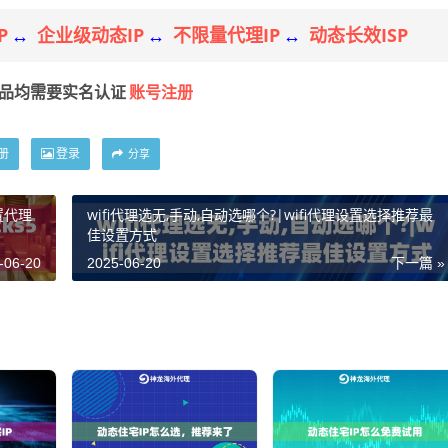
P
企业级动态IP
不限量代理IP
动态长效ISP
↔
↔
↔
账号注册
产品均需要实名认证
册
登录
分享
置代理
wifi代理选无,手动,自动选哪个?|wifi代理设置选择推荐最
佳设置方式
-06-20
2025-06-20
下一篇 »