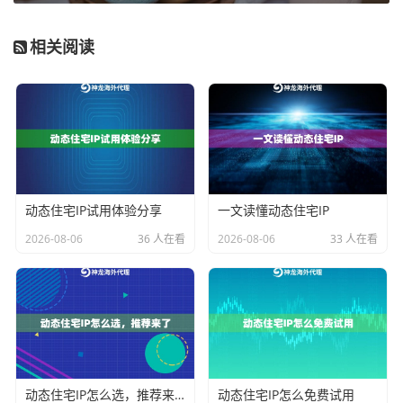
第二步：配环境别犯傻
相关阅读
sudo apt update

装完记得改默认端口，别偷懒直接用默认的3，分分钟被脚本
扫到。
第三步：安全设置要命门
• 防火代理必须开（UFW或iptables都行）
动态住宅IP试用体验分享
一文读懂动态住宅IP
• 禁止root直接登录
2026-08-06
36 人在看
2026-08-06
33 人在看
• 密钥登录比密码靠谱10倍
第四步：测试环节不能省
用curl测试下连通性，别急着上线。建议搞个自动化检测
脚本，每小时自动检查服务状态。
日常维护小窍门
动态住宅IP怎么选，推荐来了
动态住宅IP怎么免费试用