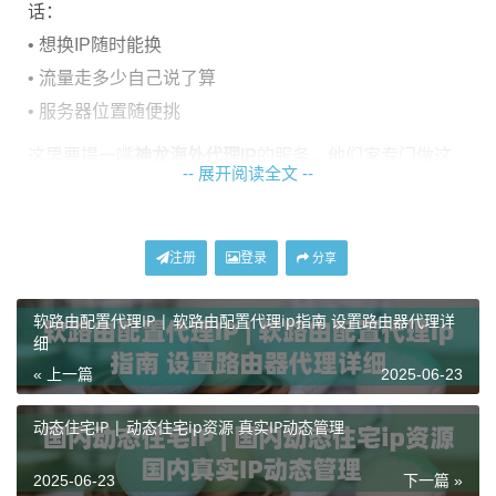
话：
• 想换IP随时能换
• 流量走多少自己说了算
• 服务器位置随便挑
这里要提一嘴
神龙海外代理IP
的服务，他们家专门做这
-- 展开阅读全文 --
个的，全球有200多个机房节点。要是自己维护IP池太费
劲，可以直接调用他们的API，省时省力还不用担心IP质
量。
注册
登录
分享
实战搭建四步走
软路由配置代理IP | 软路由配置代理ip指南 设置路由器代理详
细
第一步：挑个靠谱VPS
« 上一篇
2025-06-23
建议选离目标用户近的机房，比如做跨境电商的选美国
动态住宅IP | 动态住宅ip资源 真实IP动态管理
西海岸。注意别贪便宜买那些超售的商家，到时候网速
慢得你想哭。
2025-06-23
下一篇 »