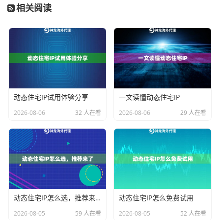
相关阅读
他们家的端口配置有两大绝活： 1.
动态端口映射
：自动
切换端口避免被封 2.
双通道加密
：数据传输全程带保险
箱 特别是他们的
智能路由技术
，能自动选择最优端口，
这点对需要长期稳定连接的用户特别友好。
常见翻车现场抢救指南
动态住宅IP试用体验分享
一文读懂动态住宅IP
2026-08-06
32 人在看
2026-08-06
29 人在看
状况一：
连不上代理服务器 → 检查端口是否被防火代理
拦截 → 确认账号密码是否正确（神龙代理采用双重认
证）
状况二：
网页加载特别慢 → 尝试切换其他端口 →
联系客服获取最新可用端口列表
状况三：
突然断开连接
→ 可能是端口会话超时 → 建议启用自动重连功能
动态住宅IP怎么选，推荐来了
动态住宅IP怎么免费试用
小白必看QA
2026-08-05
59 人在看
2026-08-05
52 人在看