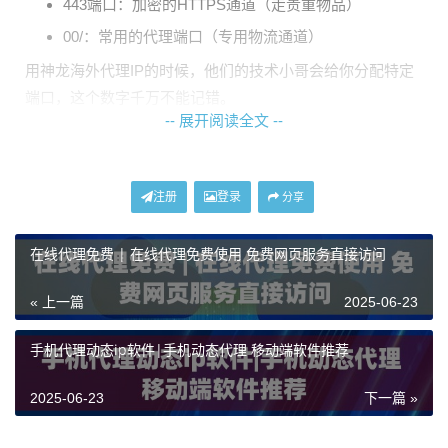
443端口：加密的HTTPS通道（走贵重物品）
00/：常用的代理端口（专用物流通道）
用神龙海外代理IP的时候，他们的技术小哥会给你分配特定
端口，这个数字千万不能记错。
-- 展开阅读全文 --
三步完成代理配置
注册
登录
分享
以常用浏览器为例：
第一步：
打开设置找到【高级】-
【打开代理设置】
第二步：
在连接标签页勾选【使用代
在线代理免费 | 在线代理免费使用 免费网页服务直接访问
理服务器】
第三步：
输入神龙海外代理IP提供的
IP地址
+端口号
组合，比如2.152.205.27:3
« 上一篇
2025-06-23
这里有个容易栽跟头的地方：
别忘记冒号要用英文格
手机代理动态ip软件|手机动态代理 移动端软件推荐
式
！很多新手栽在这个标点符号上，系统死活认不出端
口。
2025-06-23
下一篇 »
神龙代理的独门秘籍