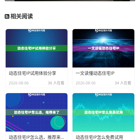
关联黑名单数
≤3个
>5个立即停用
相关阅读
地理位置漂移
误差≤50km
跨城市级偏移
请求响应
<300ms
>500ms慎用
这里要重点夸下
神龙海外代理IP
的检测系统，他们的IP池
自带
污染预警功能
，会在IP被标记前主动更换节点，这
个机制对需要长期稳定IP的用户特别实用。
动态住宅IP试用体验分享
一文读懂动态住宅IP
四、IP污染后的抢救指南
2026-08-06
36 人在看
2026-08-06
34 人在看
如果检测发现IP已经被污染，千万别急着换新IP，先做这
三步：
1. 停止所有自动化操作小时
2. 清理浏览器指纹缓存（特别是Canvas和WebGL数据）
3. 更换MAC地址后重启路由器
动态住宅IP怎么选，推荐来了
动态住宅IP怎么免费试用