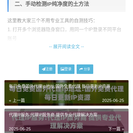
二、手动检测IP纯净度的土方法
这里教大家三个不用专业工具的自测技巧：
1. 打开多个浏览器隐身窗口，用同一个IP登录不同平台
账号
-- 展开阅读全文 --
2. 连续刷新同一个网页20次，观察是否出现验证码
3. 在不同时间段访问https://httpbin.org/ip，对比显示的IP
地址是否变动
注册
登录
分享
如果出现
账号异常验证
、
频繁弹验证码
或者
IP自动切换
每日免费国外代理ip地址:国外免费代理 每日更新IP资源
的情况，说明你的IP可能已经被污染。
« 上一篇
2025-06-25
三、专业检测工具的隐藏功能
代理IP服务:代理IP服务商 提供专业代理解决方案
市面上的IP检测工具主要看六个指标：
2025-06-25
下一篇 »
检测项
健康值
危险信号