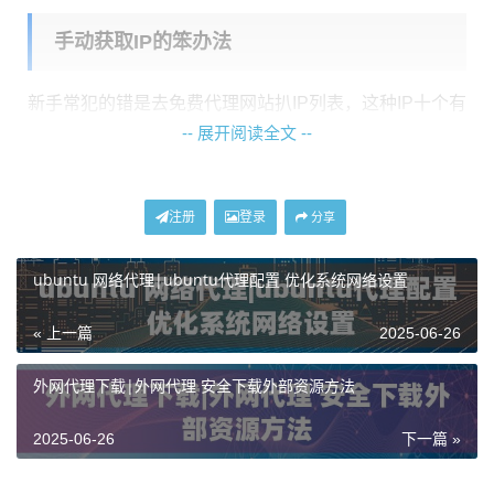
手动获取IP的笨办法
新手常犯的错是去免费代理网站扒IP列表，这种IP十个有
-- 展开阅读全文 --
九个是废的。教你个土方法验证：
1. 打开cmd输入
ping 代理IP地址
2. 超过300ms的直接划掉
注册
登录
分享
3. 剩下的用浏览器手动配置测试
ubuntu 网络代理|ubuntu代理配置 优化系统网络设置
但这样折腾半小时可能都找不到能用的，有这时间不如...
« 上一篇
2025-06-26
专业工具的正确打开方式
外网代理下载|外网代理 安全下载外部资源方法
神龙海外代理IP的客户端有个
智能路由
功能特别实用，
我测试过同时开5个任务：
2025-06-26
下一篇 »
• 数据采集走圣何塞机房