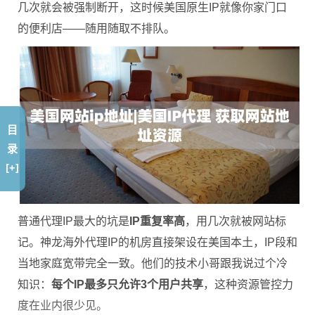
几次就会被强制断开，这时候美国原生IP就像你家门口
的便利店——随用随取不排队。
目
录
[+]
普通代理IP最大的坑是
IP重复率高
，用几次就被网站标
记。神龙海外代理IP的机房直接架设在美国本土，IP段和
当地家庭宽带完全一致。他们的技术小哥跟我说过个冷
知识：
每个IP最多只允许3个用户共享
，这种资源管控力
度在业内很少见。