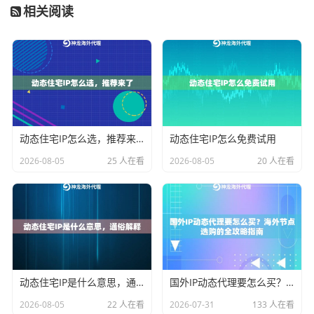
• 视频缓冲用纽约节点
相关阅读
• 账号管理切到达拉斯
三路流量各跑各的互不干扰，就像高速公路的ETC通
道，比免费代理那种乡间小道顺畅多了。
需求场景
推荐方案
高频数据抓取
动态住宅IP池
动态住宅IP怎么选，推荐来了
动态住宅IP怎么免费试用
多账号管理
静态企业级IP
2026-08-05
25 人在看
2026-08-05
20 人在看
视频内容处理
独享数据中心IP
小白也能懂的配置教程
以Chrome浏览器为例：
1. 打开设置-高级-系统-打开代理设置
动态住宅IP是什么意思，通俗解释
国外IP动态代理要怎么买？海外节点选购的全攻略指南
2. 在神龙客户端复制
IP:端口:账号:密码
2026-08-05
22 人在看
2026-07-31
133 人在看