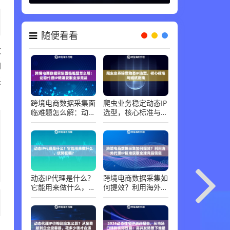
代理知识 ，
06-30
随便看看
改
如
采
跨境电商数据采集面
爬虫业务稳定动态IP
临难题怎么解：动态
选型，核心标准与避
代理IP精准获取全球
坑指南
竞品
动态IP代理是什么？
跨境电商数据采集如
它能用来做什么，优
何提效？利用海外代
势在哪？
理IP精准获取全球竞
品信息