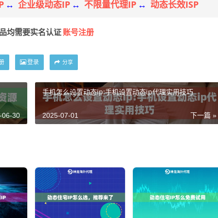
P
企业级动态IP
不限量代理IP
动态长效ISP
↔
↔
↔
账号注册
产品均需要实名认证
册
登录
分享
手机怎么设置动态ip:手机设置动态ip代理实用技巧
-06-30
2025-07-01
下一篇 »