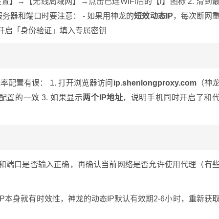
设置】→【无线局域网】→点击已连WiFi后的【i】图标 2. 滑到
服务器和端口时要注意： - 如果用神龙的
短效动态IP
，每次断网
开启「身份验证」填入专属密钥
配置有误： 1. 打开浏览器访问
ip.shenlongproxy.com
（神
配置的一致 3. 如果显示
两个IP地址
，说明手机同时开启了和
P和端口是否输入正确，再确认当前网络是否允许使用代理（有
IP本身就有时效性，神龙的动态IP默认有效期2-6小时，重新获