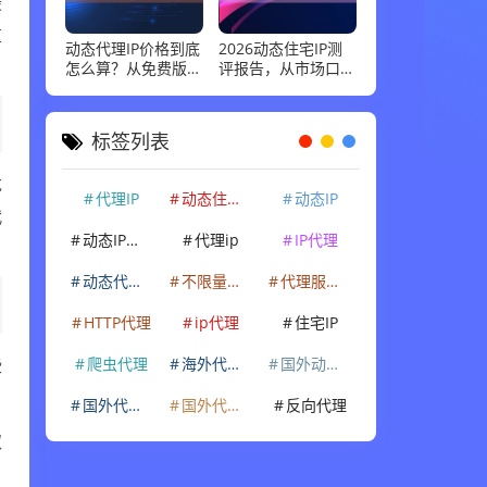
最
重
动态代理IP价格到底
2026动态住宅IP测
怎么算？从免费版到
评报告，从市场口碑
企业级套餐，花多少
到实际性能：高并发
钱才合适
场景下谁最稳
标签列表
龙
代理IP
动态住宅IP
动态IP
代
动态IP代理
代理ip
IP代理
动态代理IP
不限量代理IP
代理服务器
HTTP代理
ip代理
住宅IP
些
爬虫代理
海外代理ip
国外动态IP
国外代理IP
国外代理ip
反向代理
取