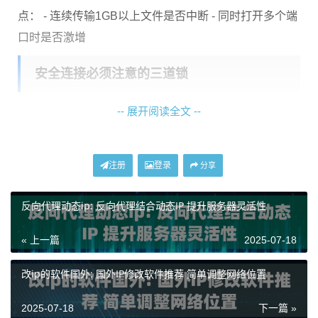
点： - 连续传输1GB以上文件是否中断 - 同时打开多个端
口时是否激增
安全连接必须注意的三道锁
-- 展开阅读全文 --
远程连接最怕遇到中间人偷窥，这里教大家三个自检方
法： 1. 看代理服务商是否提供
动态端口映射
（神龙的智
能端口轮换技术能每小时自动刷新） 2. 检查流量是否
全
注册
登录
分享
程加密
（别信那些只加密登录过程的半吊子服务） 3. 测
试IP地址的
纯净度
（神龙每个IP都经过黑名单扫描，避免
反向代理动态ip: 反向代理结合动态IP 提升服务器灵活性
用二手IP）
« 上一篇
2025-07-18
遇到过最奇葩的案例：某客户用别家代理时，发现每次
传输财务数据后，对方服务器就会收到异常登录提醒。
改ip的软件国外: 国外IP修改软件推荐 简单调整网络位置
后来发现是代理IP被多个用户重复使用导致的，这种情
2025-07-18
下一篇 »
况在神龙的
独享IP池
里完全不会发生。