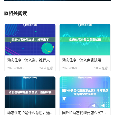
实战设置技巧大放送
相关阅读
以常用远程工具为例，正确配置姿势应该是：
Putty设置
要点：
- 连接类型选SSH - 代理类型选socks5 - 在"Proxy
hostname"填神龙提供的入口地址 - 勾选"Do DNS name
lookup"
遇到连接闪断别急着骂服务商，先检查本地网络MTU
动态住宅IP怎么选，推荐来了
动态住宅IP怎么免费试用
值。有个简单调试方法： 1. 打开cmd输入`ping -l 1472
2026-08-05
24 人在看
2026-08-05
18 人在看
神龙代理服务器地址` 2. 如果出现"需要拆分数据包"提示
3. 逐步减小1472这个数值，直到能正常通信
神龙代理的隐藏技能
除了基础代理功能，他们有些实用设计容易被忽略： -
智
动态住宅IP是什么意思，通俗解释
国外IP动态代理要怎么买？海外节点选购的全攻略指南