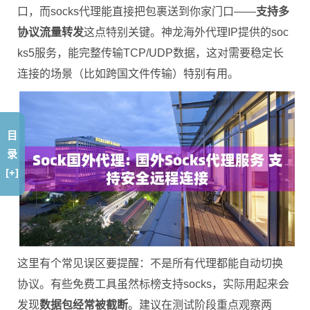
口，而socks代理能直接把包裹送到你家门口——
支持多
协议流量转发
这点特别关键。神龙海外代理IP提供的soc
ks5服务，能完整传输TCP/UDP数据，这对需要稳定长
连接的场景（比如跨国文件传输）特别有用。
目
录
[+]
这里有个常见误区要提醒：不是所有代理都能自动切换
协议。有些免费工具虽然标榜支持socks，实际用起来会
发现
数据包经常被截断
。建议在测试阶段重点观察两