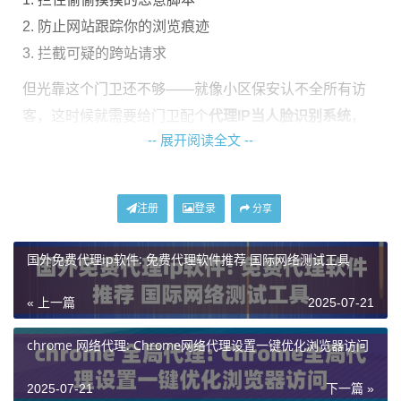
2. 防止网站跟踪你的浏览痕迹
3. 拦截可疑的跨站请求
但光靠这个门卫还不够——就像小区保安认不全所有访
客，这时候就需要给门卫配个
代理IP当人脸识别系统
，
-- 展开阅读全文 --
神龙海外代理IP的住宅级IP资源，能帮浏览器准确识别正
常流量和危险请求。
注册
登录
分享
四步设置强化版防护
国外免费代理ip软件: 免费代理软件推荐 国际网络测试工具
第一步：打开Chrome隐身防护
地址栏输入chrome://settings/security → 开启"增强型防
« 上一篇
2025-07-21
护"模式 → 勾选所有检测选项
chrome 网络代理: Chrome网络代理设置一键优化浏览器访问
第二步：绑定代理IP服务
在系统偏好设置→网络→高级→代理中，填入神龙海外
2025-07-21
下一篇 »