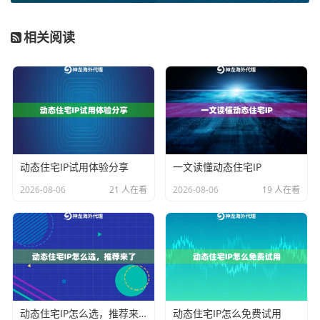
代理IP提供的服务器信息。他们家的
动态IP轮换技术
特别
适合长期防护，每次联网都像换了新身份证。
相关阅读
第三步：双重验证设置
• 开启Chrome的HTTPS优先模式
• 在代理认证里启用两步验证
• 每月更新一次代理授权密钥
实战场景防护指南
动态住宅IP试用体验分享
一文读懂动态住宅IP
2026-08-06
21 人在看
2026-08-06
19 人在看
遇到这些情况要特别注意：
• 公共WiFi下自动启用代理
• 登录银行网站时切换静态IP
• 下载文件前开启沙盒模式
用神龙海外代理IP的
流量加密功能
时，记得在Chrome设
置里同步开启"安全DNS查询"，这样双重加密更安心。
动态住宅IP怎么选，推荐来了
动态住宅IP怎么免费试用