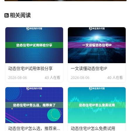
用神龙海外代理IP配置云服务器，就跟给手机换SIM卡差
相关阅读
不多简单：
在云服务器安装代理客户端（推荐用Squid或类似工
具）
从神龙海外代理IP获取
独享住宅IP
的认证信息
在代理设置里填入IP地址、端口、账号密码
重点说下第二步，神龙的住宅IP有
真人级伪装度
。他们
动态住宅IP试用体验分享
一文读懂动态住宅IP
的IP池覆盖了欧美、东南亚等地的居民区，每个IP都带真
2026-08-06
43 人在看
2026-08-06
40 人在看
实的ISP运营商标签。比如你要模拟美国用户，拿到的可
能就是康卡斯特(Comcast)或AT&T的家庭宽带地址。
必须注意的防关联细节
绑定住宅IP不是一劳永逸的事，这里提醒几个关键点：
动态住宅IP怎么选，推荐来了
动态住宅IP怎么免费试用