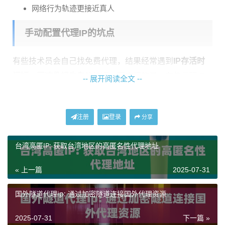
网络行为轨迹更接近真人
手动配置代理IP的坑点
有些技术员会自己找免费代理，结果经常遇到
IP存活时
间短
、
网速像蜗牛爬
的情况。更麻烦的是，有些代理IP
-- 展开阅读全文 --
早被各大平台拉黑，用这种IP登录账号等于自投罗网。
这里给大家看个真实对比案例：
注册
登录
分享
对比项
普通代理IP
住宅代理IP
台湾高匿IP: 获取台湾地区的高匿名性代理地址
IP来源
数据中心批量生成
真实家庭宽带
存活周期
通常2-6小时
按需长期维持
« 上一篇
2025-07-31
行为轨迹
规律性跳转
随机分散分布
国外隧道代理ip: 通过加密隧道连接国外代理资源
三步完成云主机绑定
2025-07-31
下一篇 »