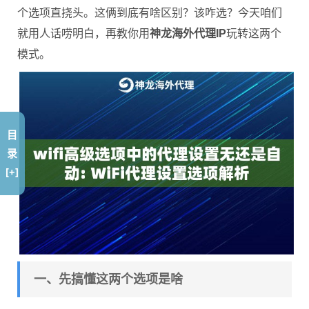
个选项直挠头。这俩到底有啥区别？该咋选？今天咱们
就用人话唠明白，再教你用
神龙海外代理IP
玩转这两个
模式。
目
录
[+]
一、先搞懂这两个选项是啥