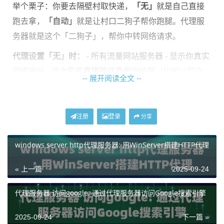
举个栗子：你要去隔壁村取快递，
「无」
就是自己直接
跑去拿，
「自动」
就是让村口二狗子帮你跑腿。代理服
务器就是这个「二狗子」，帮你中转网络请求。
代理设置「无」时：
- 所有流量网站服务器 - 显示你真实
网络地址 - 适合需要
直接验证身份
的场景（比如公司内
-- 展开阅读全文 --
网）
代理设置「自动」时：
- 浏览器自动读取PAC脚本 - 根据
注册
登录
分享
规则选择是否走代理 - 适合
混合使用环境
（部分网站走代
理，部分）
windows server http代理服务器: 用WinServer搭建HTTP代理
二、什么时候该切换模式？
« 上一篇
2025-09-24
用
神龙海外代理IP
时特别注意：
代理服务器 访问google: 通过代理服务器访问Google搜索引擎
场景
推荐模式
操作要点
2025-09-24
下一篇 »