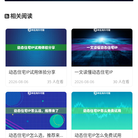
批量注册账
「无」模式+手动配
每个账号绑定独
号
置代理
立IP
相关阅读
多平台数据
「自动」模式+PAC
仅目标网站走代
采集
规则
理
推流
「无」模式+网络代
保持IP地址稳定
理
三、神龙代理的独家适配技巧
动态住宅IP试用体验分享
一文读懂动态住宅IP
遇到代理设置失效的情况，试试这招：
1. 清空浏览器缓
2026-08-06
35 人在看
2026-08-06
30 人在看
存
→ 旧IP地址会残留在本地
2. 关闭系统代理
→ 避免多
个代理服务打架
3. 用神龙客户端自动配置
→ 他们家客户
端能自动识别最佳代理模式
这里要夸下
神龙海外代理IP
的独门绝技： - 支持
socks5/
http双协议
切换 - 提供
动态端口映射
功能 - 自带
IP连通性
动态住宅IP怎么选，推荐来了
动态住宅IP怎么免费试用
测试工具