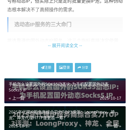
号称动态IP，但实际上只是定时批量更换IP池，这种伪动
态根本解决不了高频操作的需求。
选动态IP服务的三大命门
挑选靠谱的国外动态IP服务，这三个指标直接决定使用
-- 展开阅读全文 --
效果：
切换速度
：优质服务能做到毫秒级更换IP，差的服
注册
登录
分享
务可能要等十几秒
地址纯净度
：被标记为"代理IP"的地址根本用不了正
手机怎么设置国外的SOKS5动态IP: 为手机配置国外动态
经业务
Socks5 IP
覆盖广度
：至少要覆盖欧美日韩等主要地区的服务
« 上一篇
2025-10-17
器节点
2025年代理IP服务商综合实力TOP3评测：LoongProxy、神
拿神龙海外代理IP来说，他们的动态IP池采用
基站级轮换
龙、神龙代理HTTP谁更胜一筹？
技术
，每个IP都经过严格清洗确保纯净。实测在跨境电
2025-10-17
下一篇 »