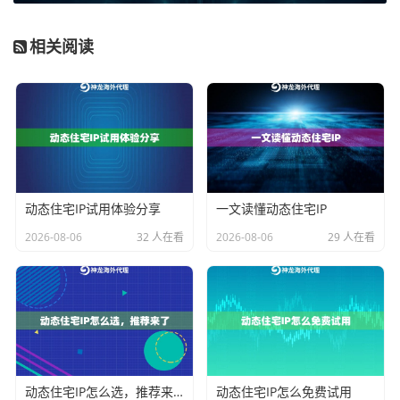
商价格监控场景下，连续工作小时没触发任何风控机
制。
相关阅读
动态IP实战应用手册
这里分享几个真实使用场景的配置要点：
场景
配置建议
社交媒体管
设置每5分钟自动更换IP，同时绑定固定
理
时区
动态住宅IP试用体验分享
一文读懂动态住宅IP
2026-08-06
32 人在看
2026-08-06
29 人在看
广告效果测
按目标国家分时段轮换IP，匹配当地作息
试
时间
比价数据采
开启智能轮换模式，遇到验证码自动切IP
集
特别要注意的是，使用神龙海外代理IP时记得开启他们
的
指纹伪装功能
，这个能同步修改浏览器指纹信息，比
动态住宅IP怎么选，推荐来了
动态住宅IP怎么免费试用