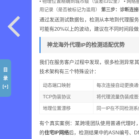
• 物理位置精确到城市级（误差≤3公里） • 网络服务
用记录（是否被标记为滥用）
第三步：诊断连接
通过发送测试数据包，检测从本地到代理服
可能有20%以上的波动，建议在不同时间段
神龙海外代理IP的检测适配优势
我们在服务客户过程中发现，很多检测异常其
目
技术架构有三个特殊设计：
录
动态端口映射
每次连接自动更换通
[+]
TCP伪装协议
将代理流量伪装成普
地理位置漂移
同一IP在不同检测
有个真实案例：某跨境团队使用普通代理时
的
住宅IP网络
后，检测结果中的ASN编号、