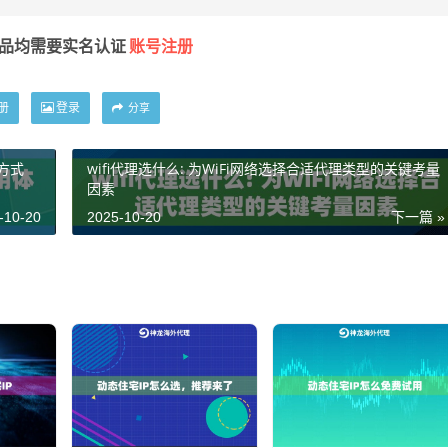
账号注册
产品均需要实名认证
册
登录
分享
方式
wifi代理选什么: 为WiFi网络选择合适代理类型的关键考量
因素
-10-20
2025-10-20
下一篇 »