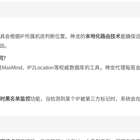
具会根据IP所属机房判断位置。神龙的
本地化路由技术
能确保
出。
同？
Mind、IP2Location等权威数据库的工具。神龙代理每周
实时黑名单监控
功能，当检测到某个IP被第三方标记时，系统会