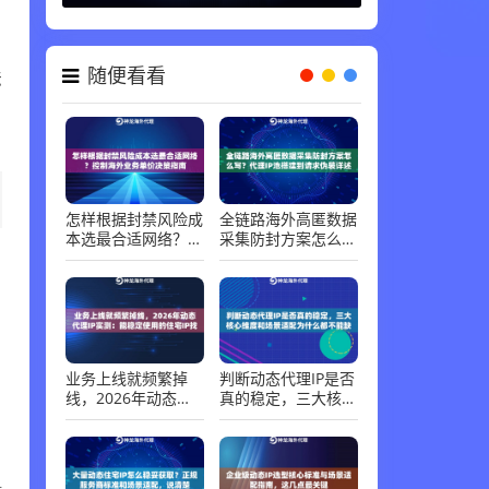
随便看看
法
。
怎样根据封禁风险成
全链路海外高匿数据
本选最合适网络？控
采集防封方案怎么
制海外业务单价决策
写？代理IP池搭建到
指南
请求伪装详述
。
业务上线就频繁掉
判断动态代理IP是否
线，2026年动态代
真的稳定，三大核心
理IP实测：能稳定使
维度和场景适配为什
用的住宅IP找到了
么都不能缺