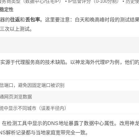
商类型（数据中心/住宅IP） • IP信誉评分（0-100分制） • 历史
稳定性
务器的
往返
和
丢包率
。这里要注意：白天和晚高峰时段的测试结
做三次以上测试。
实源于代理服务商的技术缺陷。以神龙海外代理IP为例，他们
信端口，避免因固定端口被识别
通网页浏览数据
系统中显示不同城市（误差半径内）
，在检测工具中显示的DNS地址暴露了数据中心属性。改用神
DNS解析记录都与当地家庭宽带完全一致。