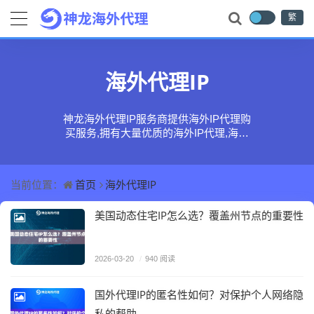
繁
海外代理IP
神龙海外代理IP服务商提供海外IP代理购
买服务,拥有大量优质的海外IP代理,海外
代理IP,海外ip代理池,海外代理ip软件等海
外动态IP代理服务，全球代理节点覆盖
台湾,香港,美国,日本,韩国,英国,法国,德
首页
海外代理IP
当前位置：
国,越南,俄罗斯,东南亚等全球200+国家
和地区，产品运行稳定，超高速匿名，
美国动态住宅IP怎么选？覆盖州节点的重要性
在线免费试用，企业级用户在线代理ip首
选方案！
2026-03-20
/
940 阅读
国外代理IP的匿名性如何？对保护个人网络隐
私的帮助