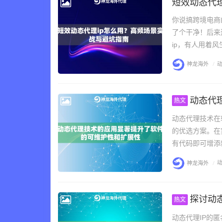
短效动态代
你说搞跨境电商
了个干净！后来
ip，有人用着风
神龙海外
/
动
动态代
热文
动态代理技术在
的优选方案。在
有代码即可增添新
神龙海外
/
动
探讨动态
热文
动态代理IP的