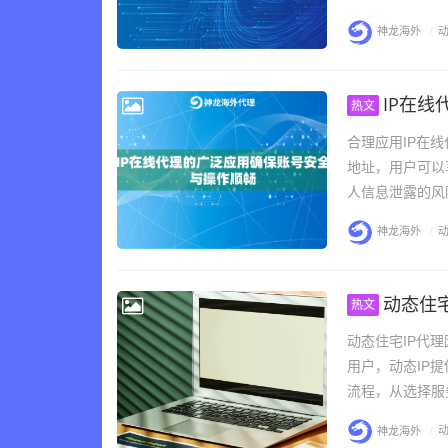
神龙海外
/
动
IP在
热文
合理应用IP在
地址，用户可以
人信息泄露的风
神龙海外
/
动
动态住
热文
动态住宅IP代
用户，动态IP
流程，从选择服
神龙海外
/
动