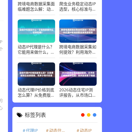
跨境电商数据采集面
爬虫业务稳定动态IP
临难题怎么解：动态
选型，核心标准与避
代理IP精准获取全球
坑指南
竞品
P
动态IP代理是什么？
跨境电商数据采集如
个
它能用来做什么，优
何提效？利用海外代
势在哪？
理IP精准获取全球竞
品信息
动态代理IP价格到底
2026动态住宅IP测
怎么算？从免费版到
评报告，从市场口碑
企业级套餐，花多少
到实际性能：高并发
的
钱才合适
场景下谁最稳
心
标签列表
代理IP
动态住宅IP
动态IP