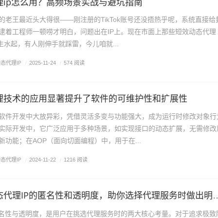
理ip怎么用？高频场景实战与避坑指南
的老王最近头大得很——刚注册的TikTok账号还没捂热乎呢，系统直接给
逮着工程师一顿唠才明白，问题出在IP上。现在市面上那些短效动态代理
生水起，有人刚伸手就踩雷，今儿咱就...
态代理IP
/
2025-11-24
/
574 阅读
理技术的应用显著提升了软件的可维护性和扩展性
软件开发中大放异彩，凭借灵活多变与功能强大，成为运行时修改对象行
实际开发中，它广泛应用于多种场景，如实现接口的动态扩展，无需修改
功能；在AOP（面向切面编程）中，用于在...
态代理IP
/
2024-11-22
/
1216 阅读
代理IP的匿名性和透明度，助你选择代理服务时做出明智决策
匿名性与透明度，是用户在挑选代理服务时的两大核心考量。对于追求极致