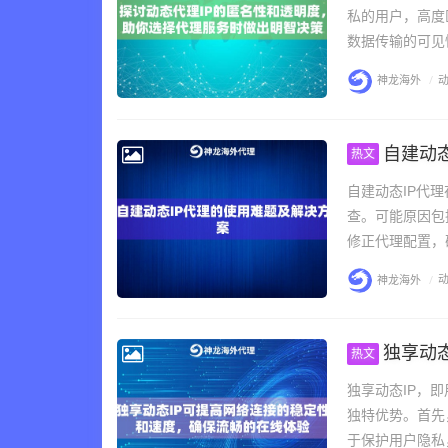
私的用户，高度
数据传输的可见
神龙海外
/
动
自建动
热文
自建动态IP代
查。可能原因包
修正代理配置，
神龙海外
/
动
独享动
热文
独享动态IP，
独特优势。首先
于保护用户隐私，