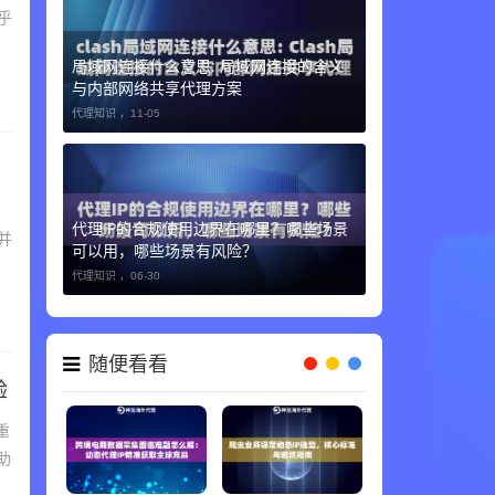
乎
局域网连接什么意思: 局域网连接的含义
与内部网络共享代理方案
代理知识 ，
11-05
代理IP的合规使用边界在哪里？哪些场景
并
可以用，哪些场景有风险？
代理知识 ，
06-30
随便看看
验
重
助