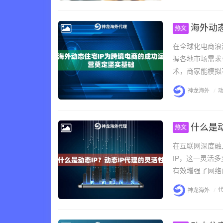
海外动
热文
在全球化电商浪
握各地市场需求
术，商家能模拟
神龙海外
/
动
什么是动
热文
在互联网深度融
IP，这一灵活
有效增强了网络
神龙海外
/