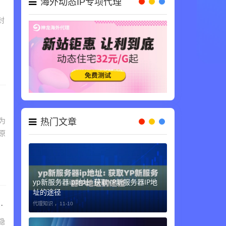
海外动态IP专项代理
封
为
热门文章
原
yp新服务器ip地址: 获取YP新服务器IP地
址的途径
代理知识 ，
11-10
隐